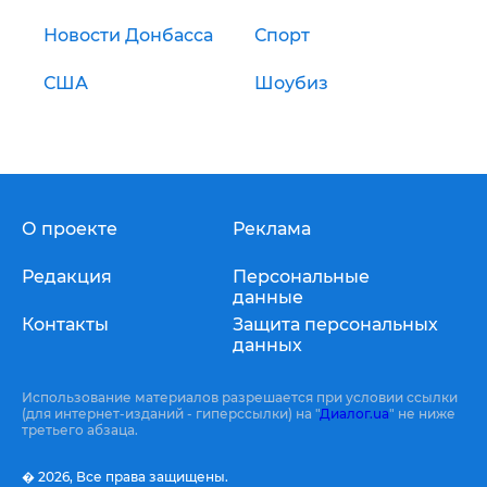
Новости Донбасса
Спорт
США
Шоубиз
О проекте
Реклама
Редакция
Персональные
данные
Контакты
Защита персональных
данных
Использование материалов разрешается при условии ссылки
(для интернет-изданий - гиперссылки) на "
Диалог.ua
" не ниже
третьего абзаца.
� 2026,
Все права защищены.