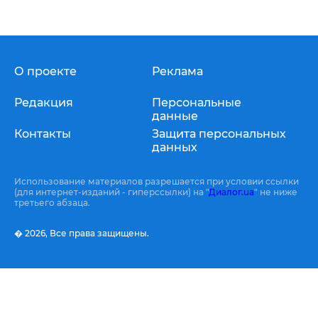
О проекте
Реклама
Редакция
Персональные
данные
Контакты
Защита персональных
данных
Использование материалов разрешается при условии ссылки
(для интернет-изданий - гиперссылки) на "
Диалог.ua
" не ниже
третьего абзаца.
� 2026,
Все права защищены.