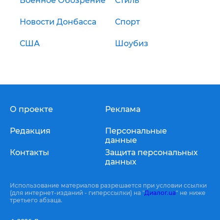
Военное Обозрение
Стиль
Новости Донбасса
Спорт
США
Шоубиз
О проекте
Реклама
Редакция
Персональные
данные
Контакты
Защита персональных
данных
Использование материалов разрешается при условии ссылки
(для интернет-изданий - гиперссылки) на "
Диалог.ua
" не ниже
третьего абзаца.