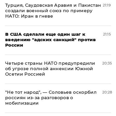
Турция, Саудовская Аравия и Пакистан
21:19
создали военный союз по примеру
НАТО: Иран в гневе
В США сделали еще один шаг к
21:15
введению "адских санкций" против
России
Четыре страны НАТО предупредили
20:35
об угрозе полной аннексии Южной
Осетии Россией
​"Не тот народ", — Соловьев оскорбил
20:28
россиян из-за разговоров о
мобилизации