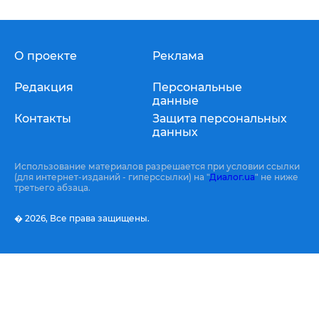
О проекте
Реклама
Редакция
Персональные
данные
Контакты
Защита персональных
данных
Использование материалов разрешается при условии ссылки
(для интернет-изданий - гиперссылки) на "
Диалог.ua
" не ниже
третьего абзаца.
� 2026,
Все права защищены.