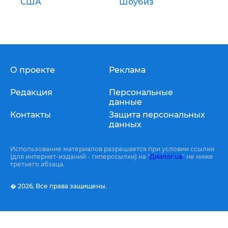
США
Шоубиз
О проекте
Реклама
Редакция
Персональные
данные
Контакты
Защита персональных
данных
Использование материалов разрешается при условии ссылки
(для интернет-изданий - гиперссылки) на "
Диалог.ua
" не ниже
третьего абзаца.
� 2026,
Все права защищены.