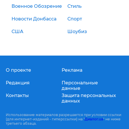
Военное Обозрение
Стиль
Новости Донбасса
Спорт
США
Шоубиз
О проекте
Реклама
Редакция
Персональные
данные
Контакты
Защита персональных
данных
Использование материалов разрешается при условии ссылки
(для интернет-изданий - гиперссылки) на "
Диалог.ua
" не ниже
третьего абзаца.