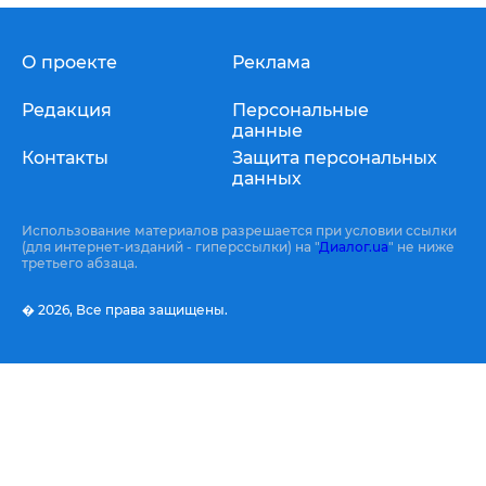
О проекте
Реклама
Редакция
Персональные
данные
Контакты
Защита персональных
данных
Использование материалов разрешается при условии ссылки
(для интернет-изданий - гиперссылки) на "
Диалог.ua
" не ниже
третьего абзаца.
� 2026,
Все права защищены.