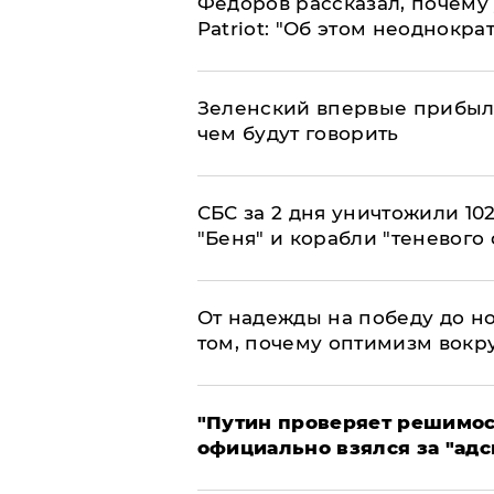
Федоров рассказал, почему 
Patriot: "Об этом неоднокра
Зеленский впервые прибыл 
чем будут говорить
СБС за 2 дня уничтожили 10
"Беня" и корабли "теневого 
От надежды на победу до но
том, почему оптимизм вокру
"Путин проверяет решимост
официально взялся за "адс