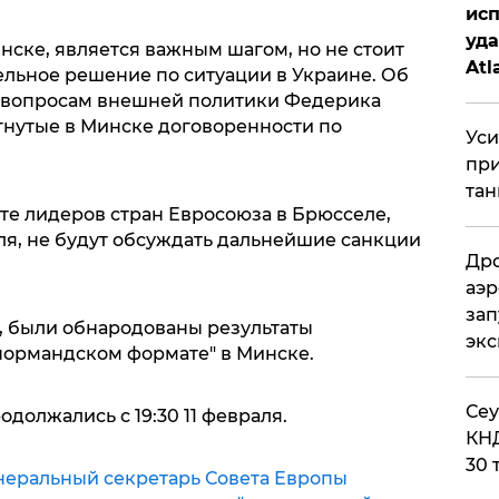
исп
уда
нске, является важным шагом, но не стоит
Atl
ельное решение по ситуации в Украине. Об
би
о вопросам внешней политики Федерика
нутые в Минске договоренности по
Уси
при
тан
те лидеров стран Евросоюза в Брюсселе,
ля, не будут обсуждать дальнейшие санкции
Дро
аэр
зап
я, были обнародованы результаты
эк
нормандском формате" в Минске.
​Се
должались с 19:30 11 февраля.
КНД
30 
неральный секретарь Совета Европы