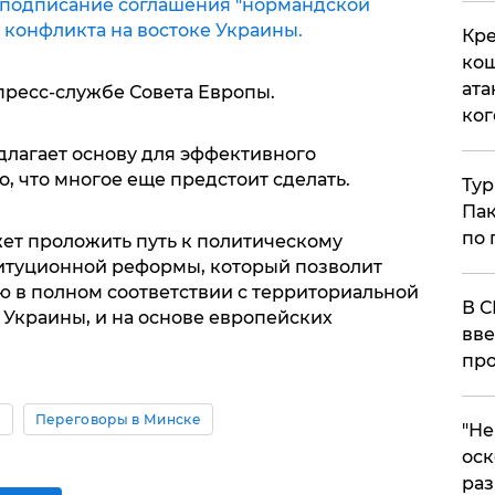
 подписание соглашения "нормандской
 конфликта на востоке Украины.
Кре
кош
ата
пресс-службе Совета Европы.
ког
лагает основу для эффективного
, что многое еще предстоит сделать.
Тур
Пак
по 
жет проложить путь к политическому
итуционной реформы, который позволит
 в полном соответствии с территориальной
В С
 Украины, и на основе европейских
вве
про
а
Переговоры в Минске
​"Н
оск
раз