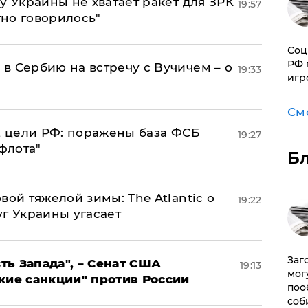
у Украины не хватает ракет для ЗРК
19:57
тно говорилось"
Соц
РФ 
в Сербию на встречу с Вучичем – о
19:33
игр
См
2 цели РФ: поражены база ФСБ
19:27
флота"
Б
вой тяжелой зимы: The Atlantic о
19:22
г Украины угасает
Заг
ь Запада", – Сенат США
19:13
мог
кие санкции" против России
поо
соб