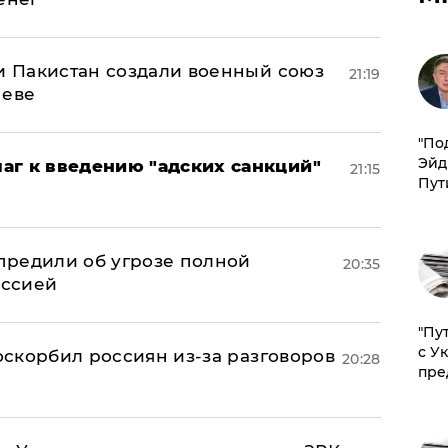
 и Пакистан создали военный союз
21:19
неве
​"По
Эйд
аг к введению "адских санкций"
21:15
Пут
предили об угрозе полной
20:35
оссией
"Пу
с У
 оскорбил россиян из-за разговоров
20:28
пре