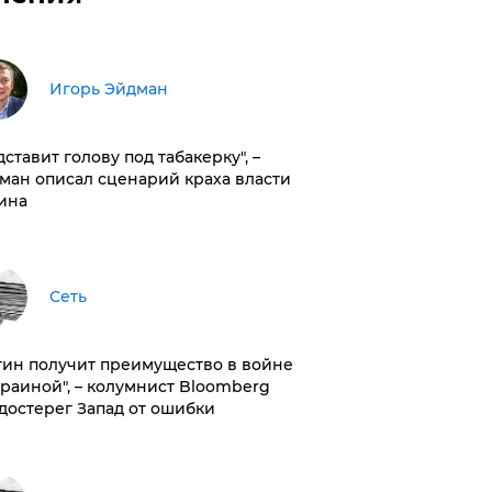
Игорь Эйдман
дставит голову под табакерку", –
ман описал сценарий краха власти
ина
Сеть
тин получит преимущество в войне
краиной", – колумнист Bloomberg
достерег Запад от ошибки