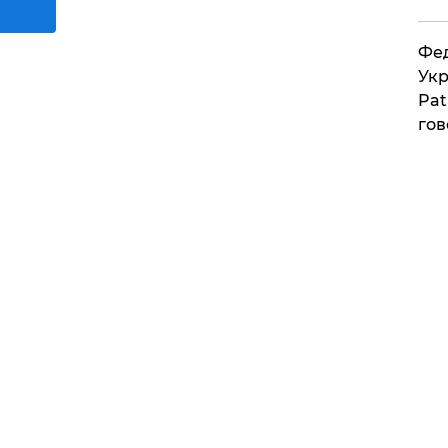
Фед
Укр
Pat
гов