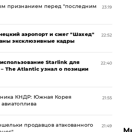
ным признанием перед "последним
23:19
нецкий аэропорт и сжег "Шахед"
22:52
ваны эксклюзивные кадры
использование Starlink для
22:40
– The Atlantic узнал о позиции
юзника КНДР: Южная Корея
21:55
н авиатоплива
кошельки продавцов атакованного
21:49
М
енег"