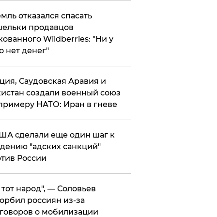
мль отказался спасать
ельки продавцов
кованного Wildberries: "Ни у
о нет денег"
ция, Саудовская Аравия и
истан создали военный союз
примеру НАТО: Иран в гневе
ША сделали еще один шаг к
дению "адских санкций"
тив России
е тот народ", — Соловьев
орбил россиян из-за
говоров о мобилизации