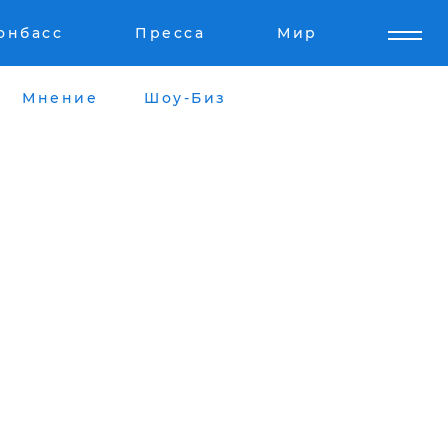
онбасс
Пресса
Мир
Мнение
Шоу-Биз