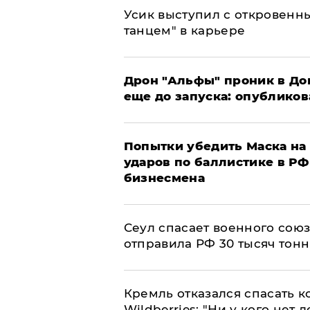
Усик выступил с откровен
танцем" в карьере
Дрон "Альфы" проник в До
еще до запуска: опублико
Попытки убедить Маска на 
ударов по баллистике в РФ 
бизнесмена
​Сеул спасает военного со
отправила РФ 30 тысяч тон
Кремль отказался спасать 
Wildberries: "Ни у кого нет д