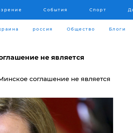
озрение
События
Спорт
Д
краина
россия
Общество
Блоги
оглашение не является
 Минское соглашение не является