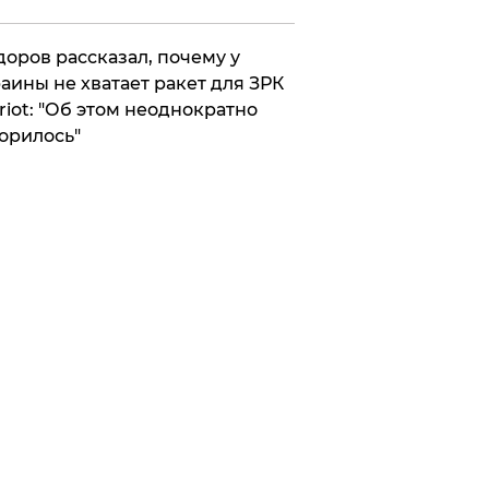
оров рассказал, почему у
аины не хватает ракет для ЗРК
riot: "Об этом неоднократно
орилось"