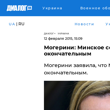
Украина
Военное об
| RU
UA
Новости
У
ДИАЛОГ
УКРАИНА
12 февраля 2015, 15:09
Могерини: Минское с
окончательным
Могерини заявила, что
окончательным.