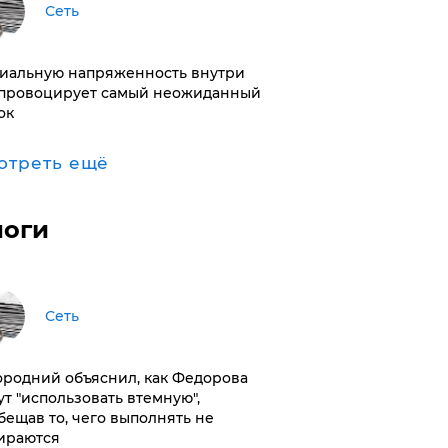
Сеть
иальную напряженность внутри
провоцирует самый неожиданный
ок
отреть ещё
логи
Сеть
ородний объяснил, как Федорова
ут "использовать втемную",
бещав то, чего выполнять не
ираются