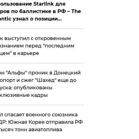
ользование Starlink для
ров по баллистике в РФ – The
antic узнал о позиции
знесмена
к выступил с откровенным
знанием перед "последним
цем" в карьере
н "Альфы" проник в Донецкий
опорт и сжег "Шахед" еще до
уска: опубликованы
склюзивные кадры
ул спасает военного союзника
Р: Южная Корея отправила РФ
тысяч тонн авиатоплива