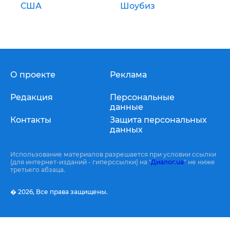
США
Шоубиз
О проекте
Реклама
Редакция
Персональные
данные
Контакты
Защита персональных
данных
Использование материалов разрешается при условии ссылки
(для интернет-изданий - гиперссылки) на "
Диалог.ua
" не ниже
третьего абзаца.
� 2026,
Все права защищены.