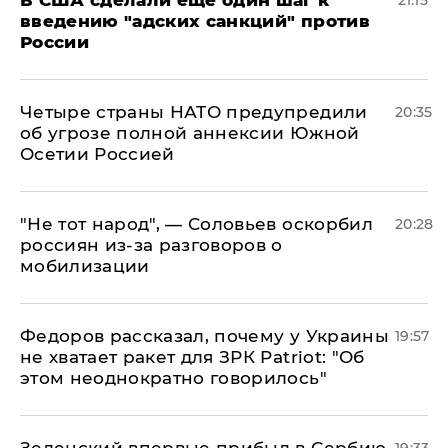
В США сделали еще один шаг к
21:15
введению "адских санкций" против
России
Четыре страны НАТО предупредили
20:35
об угрозе полной аннексии Южной
Осетии Россией
​"Не тот народ", — Соловьев оскорбил
20:28
россиян из-за разговоров о
мобилизации
Федоров рассказал, почему у Украины
19:57
не хватает ракет для ЗРК Patriot: "Об
этом неоднократно говорилось"