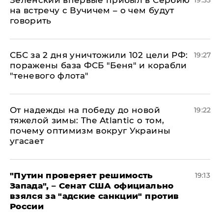
Зеленский впервые прибыл в Сербию
19:33
на встречу с Вучичем – о чем будут
говорить
СБС за 2 дня уничтожили 102 цели РФ:
19:27
поражены база ФСБ "Беня" и корабли
"теневого флота"
От надежды на победу до новой
19:22
тяжелой зимы: The Atlantic о том,
почему оптимизм вокруг Украины
угасает
"Путин проверяет решимость
19:13
Запада", – Сенат США официально
взялся за "адские санкции" против
России