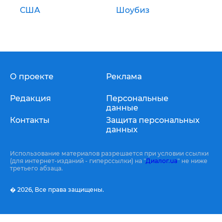
США
Шоубиз
О проекте
Реклама
Редакция
Персональные
данные
Контакты
Защита персональных
данных
Использование материалов разрешается при условии ссылки
(для интернет-изданий - гиперссылки) на "
Диалог.ua
" не ниже
третьего абзаца.
� 2026,
Все права защищены.