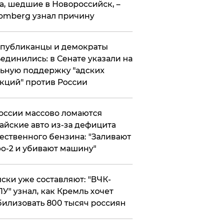
а, шедшие в Новороссийск, –
omberg узнал причину
публиканцы и демократы
единились: в Сенате указали на
ьную поддержку "адских
кций" против России
оссии массово ломаются
айские авто из-за дефицита
ественного бензина: "Заливают
о-2 и убивают машину"
ски уже составляют: "ВЧК-
У" узнал, как Кремль хочет
илизовать 800 тысяч россиян