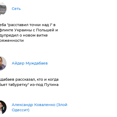
Сеть
ба "расставил точки над і" в
фликте Украины с Польшей и
дупредил о новом витке
ряженности
Айдер Муждабаев
дабаев рассказал, кто и когда
бьет табуретку" из-под Путина
Александр Коваленко (Злой
Одессит)