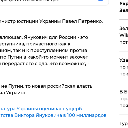
Укр
Зе
инистр юстиции Украины Павел Петренко.
Зел
Wil
авляющая. Янукович для России - это
пот
ступника, причастного как к
ям, так и к преступлениям против
что Путин в какой-то момент захочет
Уда
и передаст его сюда. Это возможно", -
по 
пок
 не Путин, то новая российская власть
В Б
ча Украине.
стр
поя
ратура Украины оценивает ущерб
нтства Виктора Януковича в 100 миллиардов
Тур