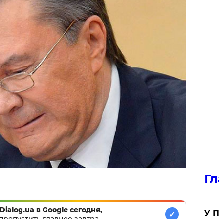
Гл
Dialog.ua в Google сегодня,
У П
✓
пропустить главное завтра.