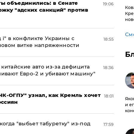
ы объединились: в Сенате
19:06
Ков
ржку "адских санкций" против
Кре
нов
См
 і" в конфликте Украины с
18:55
новом витке напряженности
Б
китайские авто из-за дефицита
18:36
ливают Евро-2 и убивают машину"
ЧК-ОГПУ" узнал, как Кремль хочет
18:01
Яко
оссиян
и е
кон
когда "выбьет табуретку" из-под
17:59