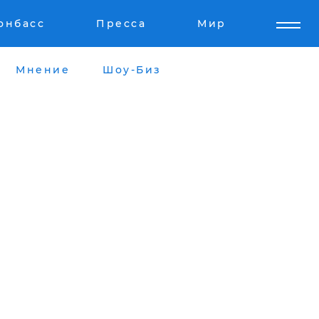
онбасс
Пресса
Мир
Мнение
Шоу-Биз