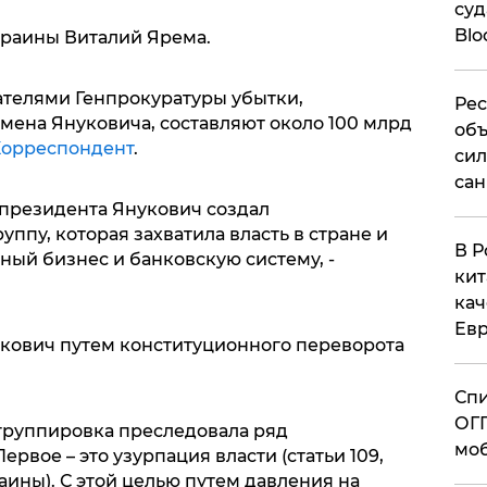
суд
Blo
краины Виталий Ярема.
ателями Генпрокуратуры убытки,
Рес
мена Януковича, составляют около 100 млрд
объ
орреспондент
.
сил
сан
 президента Янукович создал
ппу, которая захватила власть в стране и
В Р
ный бизнес и банковскую систему, -
кит
кач
Евр
укович путем конституционного переворота
Спи
ОГП
группировка преследовала ряд
моб
рвое – это узурпация власти (статьи 109,
раины). С этой целью путем давления на