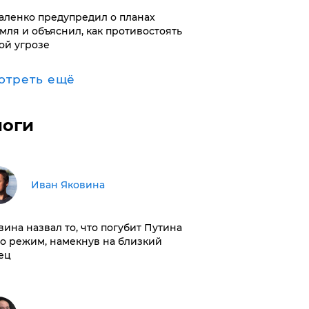
аленко предупредил о планах
мля и объяснил, как противостоять
ой угрозе
отреть ещё
логи
Иван Яковина
вина назвал то, что погубит Путина
го режим, намекнув на близкий
ец