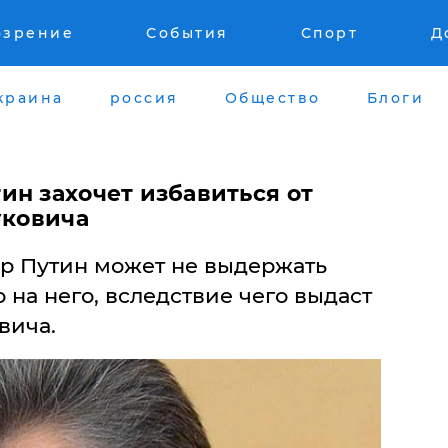
озрение
События
Спорт
Д
краина
россия
Общество
Блоги
ин захочет избавиться от
уковича
р Путин может не выдержать
 на него, вследствие чего выдаст
вича.