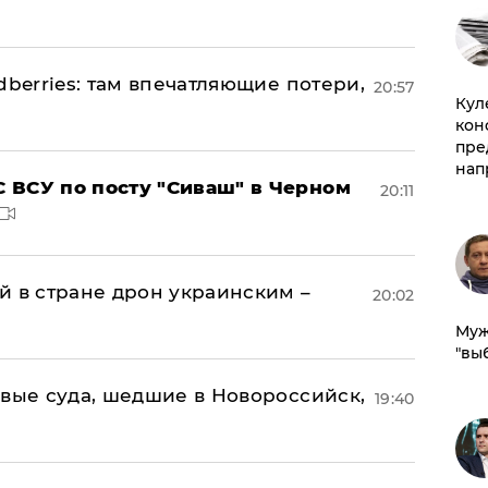
dberries: там впечатляющие потери,
20:57
Куле
кон
пре
нап
 ВСУ по посту "Сиваш" в Черном
20:11
й в стране дрон украинским –
20:02
Муж
"вы
овые суда, шедшие в Новороссийск,
19:40