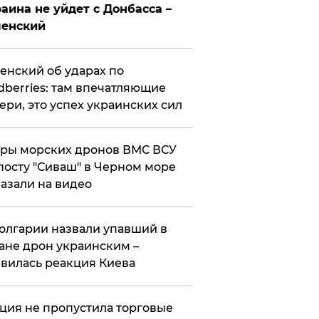
аина не уйдет с Донбасса –
ленский
енский об ударах по
dberries: там впечатляющие
ери, это успех украинских сил
ры морских дронов ВМС ВСУ
посту "Сиваш" в Черном море
азали на видео
олгарии назвали упавший в
ане дрон украинским –
вилась реакция Киева
ция не пропустила торговые