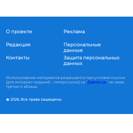
О проекте
Реклама
Редакция
Персональные
данные
Контакты
Защита персональных
данных
Использование материалов разрешается при условии ссылки
(для интернет-изданий - гиперссылки) на "
Диалог.ua
" не ниже
третьего абзаца.
� 2026,
Все права защищены.