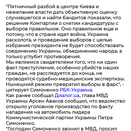
"Пятничный разбой в центре Киева и
нежелание власти дать объективную оценку
случившегося и найти бандитов показали, что
решение Компартии о снятии кандидатуры с
выборов правильное. Оно правильное еще и
потому, что в стране идет война, Украина
расколота, и проведение выборов с целью
избрания президента не будет способствовать
соединению Украины, объединению народа, а
только углубит противоречия.
Мы являемся свидетелями того, что ни один
факт преступления, особенно убийств наших
граждан, не расследуется до конца, не
проводятся судебно-медицинские экспертизы.
Нынешний режим превратил выборы в фарс", -
цитирует Симоненко
РБК-Украина
.
Как ранее сообщал
Диалог.ua
, глава МВД
Украины Арсен Аваков сообщил, что ведомство
открыло уголовное производство по факту
нападения на автомобиль лидера
Коммунистической партии Украины Петра
Симоненко.
"Господин Симоненко звонил в МВД, просил