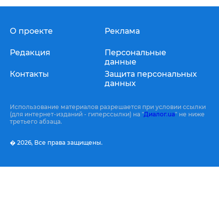
О проекте
Реклама
Редакция
Персональные
данные
Контакты
Защита персональных
данных
Использование материалов разрешается при условии ссылки
(для интернет-изданий - гиперссылки) на "
Диалог.ua
" не ниже
третьего абзаца.
� 2026,
Все права защищены.