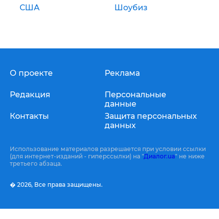
США
Шоубиз
О проекте
Реклама
Редакция
Персональные
данные
Контакты
Защита персональных
данных
Использование материалов разрешается при условии ссылки
(для интернет-изданий - гиперссылки) на "
Диалог.ua
" не ниже
третьего абзаца.
� 2026,
Все права защищены.