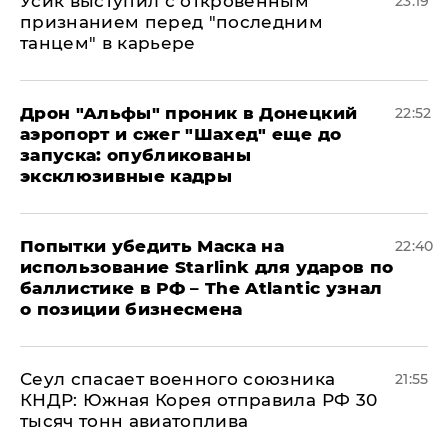
Усик выступил с откровенным
23:19
признанием перед "последним
танцем" в карьере
Дрон "Альфы" проник в Донецкий
22:52
аэропорт и сжег "Шахед" еще до
запуска: опубликованы
эксклюзивные кадры
Попытки убедить Маска на
22:40
использование Starlink для ударов по
баллистике в РФ – The Atlantic узнал
о позиции бизнесмена
​Сеул спасает военного союзника
21:55
КНДР: Южная Корея отправила РФ 30
тысяч тонн авиатоплива