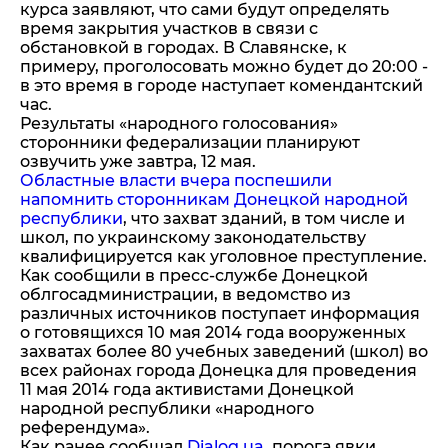
курса заявляют, что сами будут определять
время закрытия участков в связи с
обстановкой в городах. В Славянске, к
примеру, проголосовать можно будет до 20:00 -
в это время в городе наступает комендантский
час.
Результаты «народного голосования»
сторонники федерализации планируют
озвучить уже завтра, 12 мая.
Областные власти вчера поспешили
напомнить сторонникам Донецкой народной
республики
, что захват зданий, в том числе и
школ, по украинскому законодательству
квалифицируется как уголовное преступление.
Как сообщили в пресс-службе Донецкой
облгосадминистрации, в ведомство из
различных источников поступает информация
о готовящихся 10 мая 2014 года вооруженных
захватах более 80 учебных заведений (школ) во
всех районах города Донецка для проведения
11 мая 2014 года активистами Донецкой
народной республики «народного
референдума».
Как ранее сообщал
Dialog.ua
, порога явки