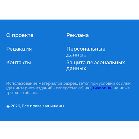
О проекте
Реклама
Редакция
Персональные
данные
Контакты
Защита персональных
данных
Использование материалов разрешается при условии ссылки
(для интернет-изданий - гиперссылки) на "
Диалог.ua
" не ниже
третьего абзаца.
� 2026,
Все права защищены.