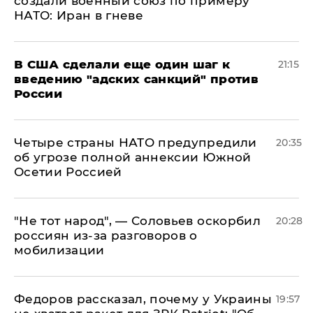
создали военный союз по примеру
НАТО: Иран в гневе
В США сделали еще один шаг к
21:15
введению "адских санкций" против
России
Четыре страны НАТО предупредили
20:35
об угрозе полной аннексии Южной
Осетии Россией
​"Не тот народ", — Соловьев оскорбил
20:28
россиян из-за разговоров о
мобилизации
Федоров рассказал, почему у Украины
19:57