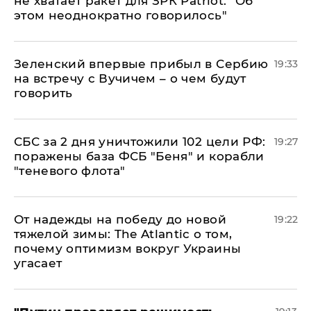
не хватает ракет для ЗРК Patriot: "Об
этом неоднократно говорилось"
Зеленский впервые прибыл в Сербию
19:33
на встречу с Вучичем – о чем будут
говорить
СБС за 2 дня уничтожили 102 цели РФ:
19:27
поражены база ФСБ "Беня" и корабли
"теневого флота"
От надежды на победу до новой
19:22
тяжелой зимы: The Atlantic о том,
почему оптимизм вокруг Украины
угасает