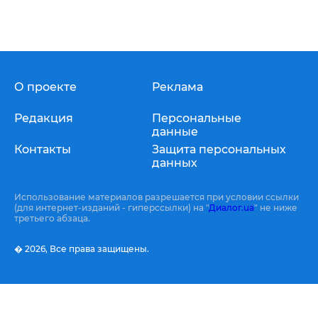
О проекте
Реклама
Редакция
Персональные
данные
Контакты
Защита персональных
данных
Использование материалов разрешается при условии ссылки
(для интернет-изданий - гиперссылки) на "
Диалог.ua
" не ниже
третьего абзаца.
� 2026,
Все права защищены.