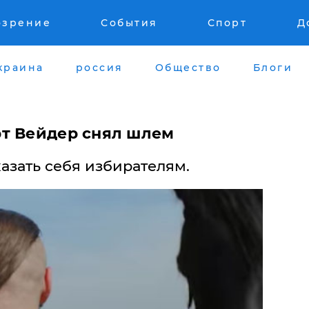
озрение
События
Спорт
Д
краина
россия
Общество
Блоги
рт Вейдер снял шлем
азать себя избирателям.