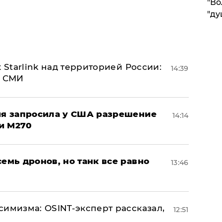
"Во
"ду
 Starlink над территорией России:
14:39
- СМИ
ция запросила у США разрешение
14:14
и M270
семь дронов, но танк все равно
13:46
симизма: OSINT-эксперт рассказал,
12:51