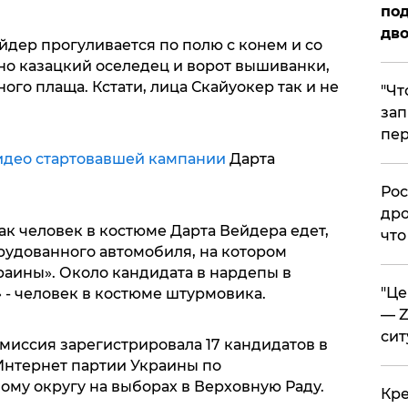
под
дво
йдер прогуливается по полю с конем и со
но казацкий оселедец и ворот вышиванки,
ого плаща. Кстати, лица Скайуокер так и не
​"Ч
зап
пер
видео стартовавшей кампании
Дарта
​Ро
дро
как человек в костюме Дарта Вейдера едет,
что
рудованного автомобиля, на котором
раины». Около кандидата в нардепы в
​"Ц
 - человек в костюме штурмовика.
— Z
сит
миссия зарегистрировала 17 кандидатов в
Интернет партии Украины по
му округу на выборах в Верховную Раду.
​Кр