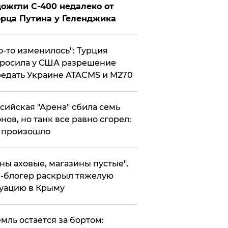
ожгли С-400 недалеко от
рца Путина у Геленджика
то-то изменилось": Турция
росила у США разрешение
едать Украине ATACMS и M270
ссийская "Арена" сбила семь
нов, но танк все равно сгорел:
 произошло
ены аховые, магазины пустые",
-блогер раскрыл тяжелую
уацию в Крыму
емль остается за бортом: