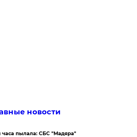
авные новости
 часа пылала: СБС "Мадяра"