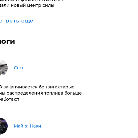
дали новый центр силы
отреть ещё
логи
Сеть
РФ заканчивается бензин: старые
мы распределения топлива больше
работают
Майкл Наки