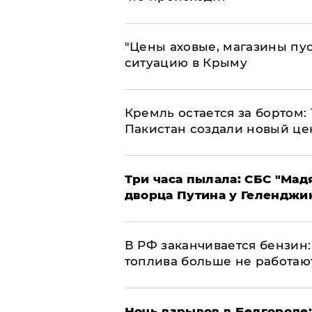
​"Цены аховые, магазины пу
ситуацию в Крыму
​Кремль остается за бортом:
Пакистан создали новый це
Три часа пылала: СБС "Мад
дворца Путина у Геленджи
​В РФ заканчивается бензи
топлива больше не работаю
​Ночь взрывов в Белгороде