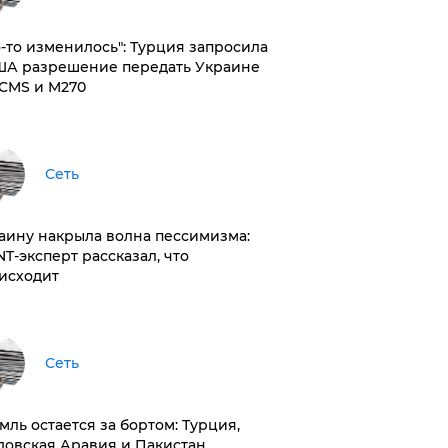
то-то изменилось": Турция запросила
ША разрешение передать Украине
CMS и M270
Сеть
раину накрыла волна пессимизма:
NT-эксперт рассказал, что
исходит
Сеть
емль остается за бортом: Турция,
довская Аравия и Пакистан