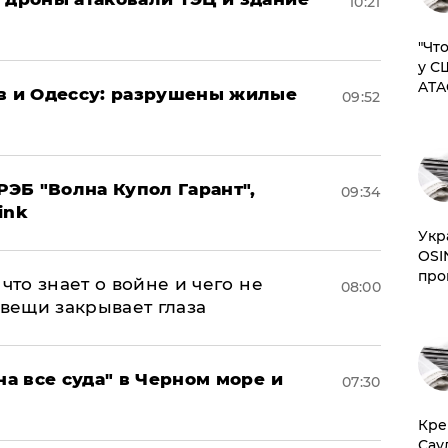
10:21
​"Ч
у С
ATA
ов и Одессу: разрушены жилые
09:52
ЭБ "Волна Купол Гарант",
09:34
ink
​Ук
OSI
про
что знает о войне и чего не
08:00
 вещи закрывает глаза
на все суда" в Черном море и
07:30
​Кр
Сау