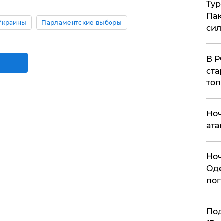
Тур
Пак
Украины
Парламентские выборы
си
​В 
ста
топ
​Но
ата
​Но
Оде
пог
По