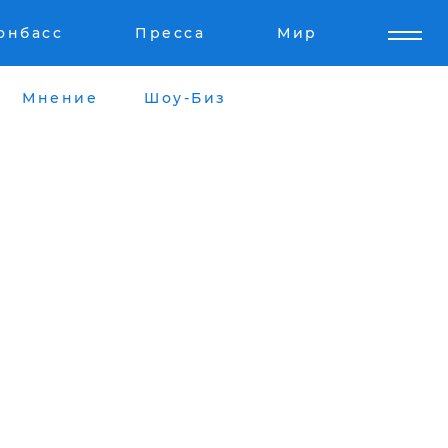
онбасс
Пресса
Мир
Мнение
Шоу-Биз