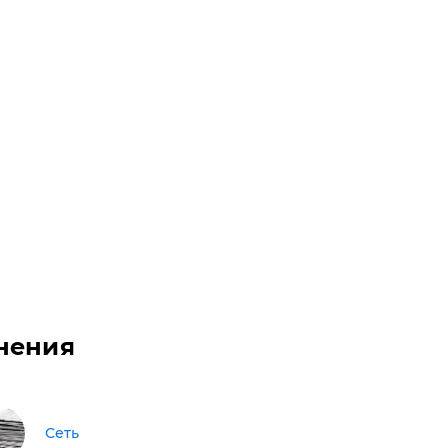
нения
Сеть