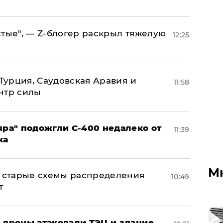
стые", — Z-блогер раскрыл тяжелую
12:25
 Турция, Саудовская Аравия и
11:58
нтр силы
яра" подожгли С-400 недалеко от
11:39
ка
М
н: старые схемы распределения
10:49
т
: дроны атаковали ТЭЦ и здание