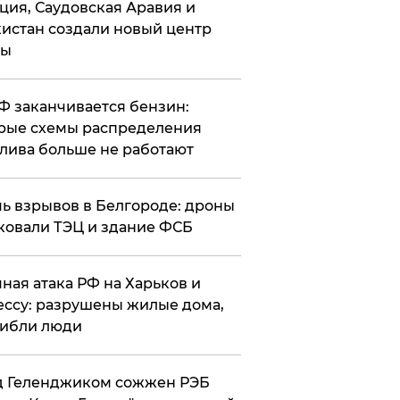
ция, Саудовская Аравия и
истан создали новый центр
лы
РФ заканчивается бензин:
рые схемы распределения
лива больше не работают
чь взрывов в Белгороде: дроны
ковали ТЭЦ и здание ФСБ
чная атака РФ на Харьков и
ссу: разрушены жилые дома,
ибли люди
д Геленджиком сожжен РЭБ