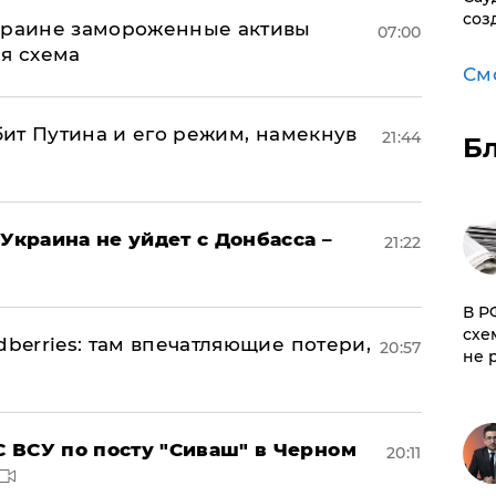
соз
Украине замороженные активы
07:00
ая схема
См
убит Путина и его режим, намекнув
21:44
Б
Украина не уйдет с Донбасса –
21:22
​В 
схе
dberries: там впечатляющие потери,
20:57
не 
 ВСУ по посту "Сиваш" в Черном
20:11