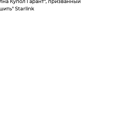
лна Купол Гарант", призванный
шить" Starlink