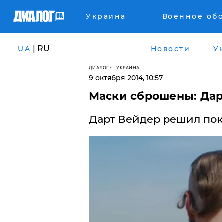
Украина
Военное об
| RU
UA
Новости
У
ДИАЛОГ
УКРАИНА
9 октября 2014, 10:57
​Маски сброшены: Да
Дарт Вейдер решил пок