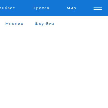
онбасс
Пресса
Мир
Мнение
Шоу-Биз