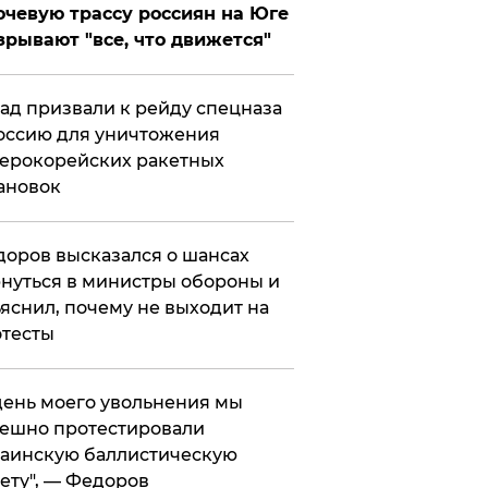
чевую трассу россиян на Юге
зрывают "все, что движется"
ад призвали к рейду спецназа
оссию для уничтожения
ерокорейских ракетных
ановок
оров высказался о шансах
нуться в министры обороны и
яснил, почему не выходит на
тесты
 день моего увольнения мы
ешно протестировали
аинскую баллистическую
ету", — Федоров