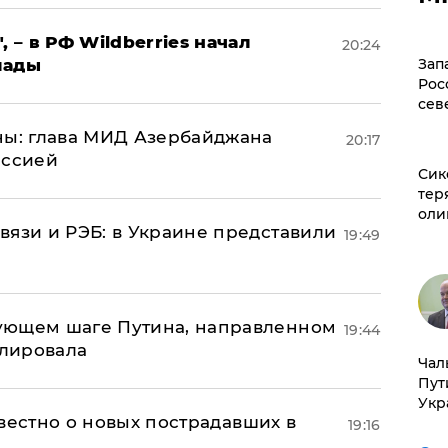
, – в РФ Wildberries начал
20:24
лады
Зап
Рос
сев
ны: глава МИД Азербайджана
20:17
иссией
Сик
тер
оли
вязи и РЭБ: в Украине представили
19:49
ующем шаге Путина, направленном
19:44
улировала
Чал
Пут
Укр
известно о новых пострадавших в
19:16