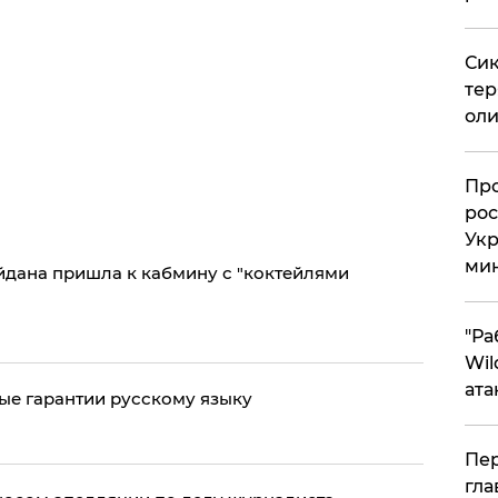
Сик
тер
оли
​Пр
рос
Укр
ми
дана пришла к кабмину с "коктейлями
"Ра
Wil
ата
ные гарантии русскому языку
Пер
гла