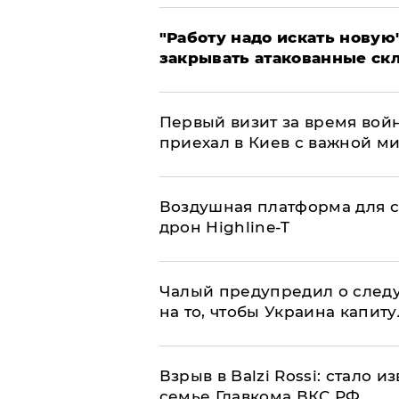
"Работу надо искать новую"
закрывать атакованные ск
Первый визит за время вой
приехал в Киев с важной м
Воздушная платформа для с
дрон Highline-T
Чалый предупредил о след
на то, чтобы Украина капит
Взрыв в Balzi Rossi: стало 
семье Главкома ВКС РФ