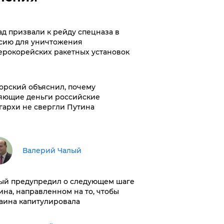
ад призвали к рейду спецназа в
сию для уничтожения
ерокорейских ракетных установок
орский объяснил, почему
яющие деньги российские
гархи не свергли Путина
Валерий Чалый
ый предупредил о следующем шаге
ина, направленном на то, чтобы
аина капитулировала