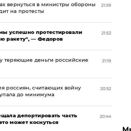
ах вернуться в министры обороны
21:59
дит на протесты
я мы успешно протестировали
21:53
ю ракету", — Федоров
му теряющие деньги российские
21:19
а
оля россиян, считающих войну
20:52
 упала до минимума
щала депортировать часть
20:44
это может коснуться
М