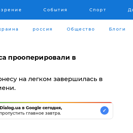
озрение
События
Спорт
Д
краина
россия
Общество
Блоги
са прооперировали в
несу на легком завершилась в
мени.
Dialog.ua в Google сегодня,
✓
пропустить главное завтра.