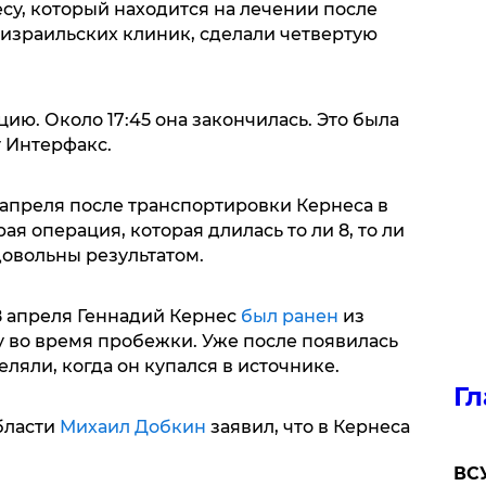
су, который находится на лечении после
 израильских клиник, сделали четвертую
ию. Около 17:45 она закончилась. Это была
т Интерфакс.
 апреля после транспортировки Кернеса в
ая операция, которая длилась то ли 8, то ли
довольны результатом.
28 апреля Геннадий Кернес
был ранен
из
у во время пробежки. Уже после появилась
ляли, когда он купался в источнике.
Гл
бласти
Михаил Добкин
заявил, что в Кернеса
ВСУ