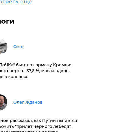
отреть ещё
логи
Сеть
оЛоЧКа" бьет по карману Кремля:
орт зерна −37,6 %, масла вдвое,
ль в коллапсе
Олег Жданов
нов рассказал, как Путин пытается
рочить "прилет черного лебедя",