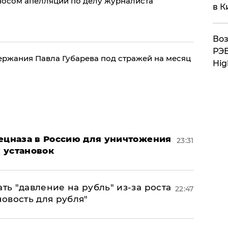
носом апелляции по делу журналиста
в К
Воз
РЭБ
ержания Павла Губарева под стражей на месяц
Hig
пецназа в Россию для уничтожения
23:31
 установок
ь "давление на рубль" из-за роста
22:47
новость для рубля"