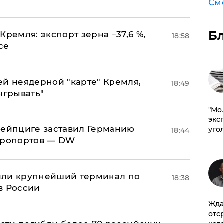
См
Б
Кремля: экспорт зерна −37,6 %,
18:58
се
ей неядерной "карте" Кремля,
18:49
ыгрывать"
​"М
эксп
 Лейпциге заставил Германию
уго
18:44
эропортов — DW
или крупнейший терминал по
18:38
в России
Жда
отс