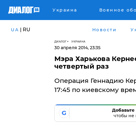
Украина
Военное об
| RU
UA
Новости
У
ДИАЛОГ
УКРАИНА
30 апреля 2014, 23:35
Мэра Харькова Керне
четвертый раз
Операция Геннадию Кер
17:45 по киевскому вре
Добавьте 
G
чтобы не 