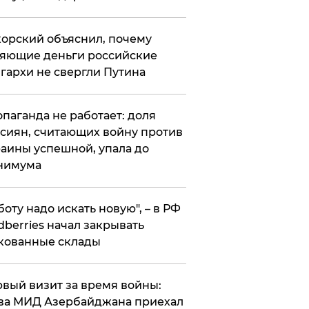
орский объяснил, почему
яющие деньги российские
гархи не свергли Путина
опаганда не работает: доля
сиян, считающих войну против
аины успешной, упала до
нимума
боту надо искать новую", – в РФ
dberries начал закрывать
кованные склады
вый визит за время войны:
ва МИД Азербайджана приехал