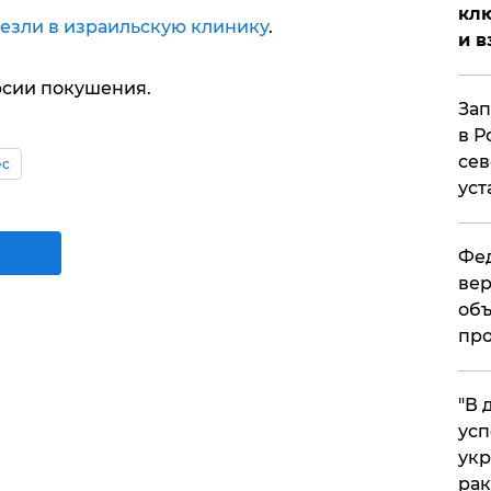
клю
езли в израильскую клинику
.
и в
рсии покушения.
Зап
в Р
сев
ес
уст
Фед
вер
объ
про
​"В
усп
укр
рак