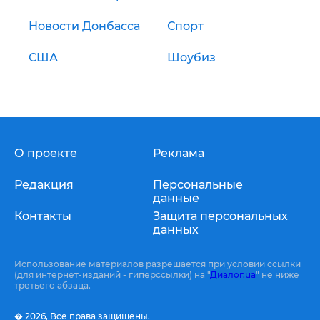
Новости Донбасса
Спорт
США
Шоубиз
О проекте
Реклама
Редакция
Персональные
данные
Контакты
Защита персональных
данных
Использование материалов разрешается при условии ссылки
(для интернет-изданий - гиперссылки) на "
Диалог.ua
" не ниже
третьего абзаца.
� 2026,
Все права защищены.