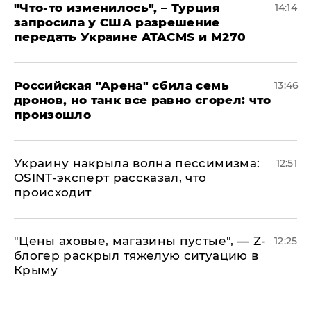
​"Что-то изменилось", – Турция
14:14
запросила у США разрешение
передать Украине ATACMS и M270
​Российская "Арена" сбила семь
13:46
дронов, но танк все равно сгорел: что
произошло
​Украину накрыла волна пессимизма:
12:51
OSINT-эксперт рассказал, что
происходит
​"Цены аховые, магазины пустые", — Z-
12:25
блогер раскрыл тяжелую ситуацию в
Крыму