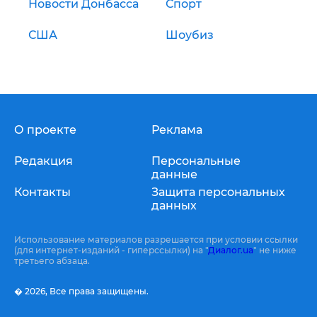
Новости Донбасса
Спорт
США
Шоубиз
О проекте
Реклама
Редакция
Персональные
данные
Контакты
Защита персональных
данных
Использование материалов разрешается при условии ссылки
(для интернет-изданий - гиперссылки) на "
Диалог.ua
" не ниже
третьего абзаца.
� 2026,
Все права защищены.