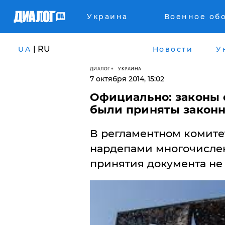
Украина
Военное об
| RU
UA
Новости
У
ДИАЛОГ
УКРАИНА
7 октября 2014, 15:02
​Официально: законы 
были приняты закон
В регламентном комите
нардепами многочисле
принятия документа не