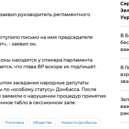
Сер
Зел
, заявил руководитель регламентного
Ук
В Б
оступило письмо на имя председателя
бес
», - заявил он.
важ
оны находятся у спикера парламента
ся, что глава ВР вскоре их подпишет.
В Г
взр
эва
рытом заседании народные депутаты
по «особому статусу» Донбасса. После
ы заявили о нарушении процедур принятия
Зел
нное табло в сессионном зале.
важ
рак
Политика
Общество
Новости Донбасса