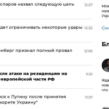
аспаров назвал следующую цель
12:27
Мож
наз
Укр
дет ограничивать некоторые удары
См
12:22
Б
енберг признал полный провал
12:05
сле атаки на резиденцию на
11:51
неевропейской части РФ
Жда
нов
что
ся к Путину после принятия
11:37
окорите Украину"