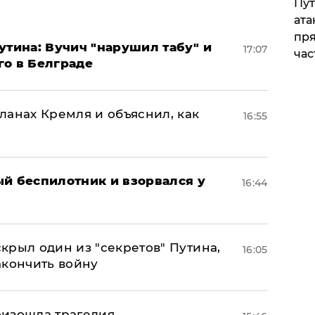
Пут
ата
пря
утина: Вучич "нарушил табу" и
17:07
час
го в Белграде
ланах Кремля и объяснил, как
16:55
ый беспилотник и взорвался у
16:44
крыл один из "секретов" Путина,
16:05
акончить войну
оизошла трагедия