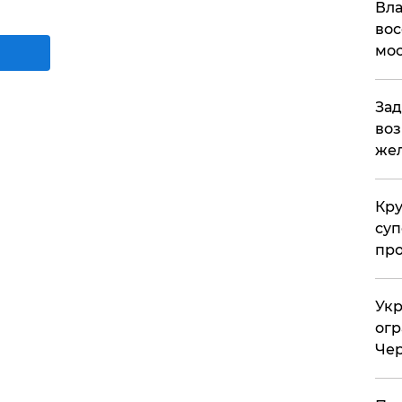
Вла
вос
мос
Зад
воз
жел
Кр
суп
про
Укр
огр
Чер