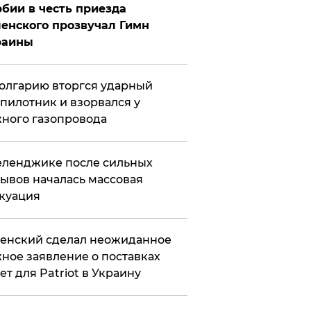
бии в честь приезда
енского прозвучал Гимн
раины
олгарию вторгся ударный
пилотник и взорвался у
ного газопровода
еленджике после сильных
ывов началась массовая
куация
енский сделал неожиданное
ное заявление о поставках
ет для Patriot в Украину