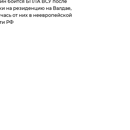
ин боится БПЛА ВСУ после
ки на резиденцию на Валдае,
чась от них в неевропейской
ти РФ