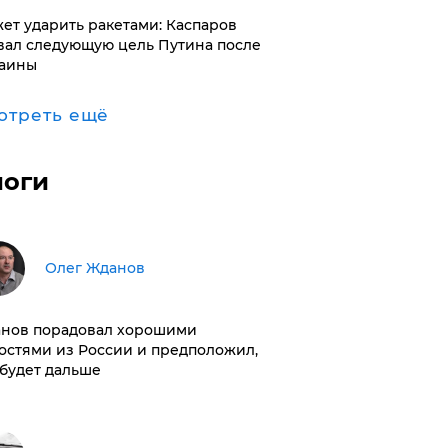
ет ударить ракетами: Каспаров
вал следующую цель Путина после
аины
отреть ещё
логи
Олег Жданов
нов порадовал хорошими
остями из России и предположил,
 будет дальше