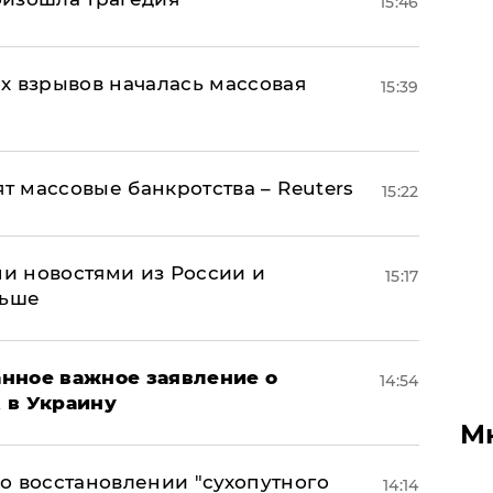
15:46
х взрывов началась массовая
15:39
ят массовые банкротства – Reuters
15:22
и новостями из России и
15:17
льше
нное важное заявление о
14:54
t в Украину
М
о восстановлении "сухопутного
14:14