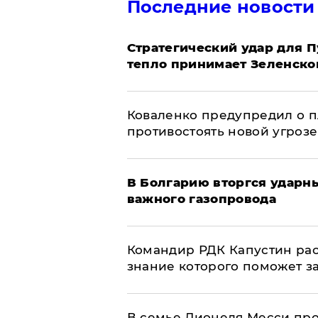
Последние новости
Стратегический удар для П
тепло принимает Зеленско
Коваленко предупредил о п
противостоять новой угрозе
В Болгарию вторгся ударн
важного газопровода
Командир РДК Капустин рас
знание которого поможет з
В семье Лионеля Месси пр