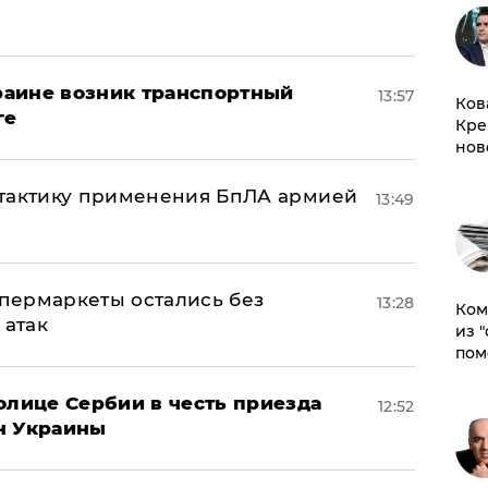
краине возник транспортный
13:57
Ков
ге
Кре
нов
 тактику применения БпЛА армией
13:49
пермаркеты остались без
13:28
Ком
 атак
из 
пом
олице Сербии в честь приезда
12:52
н Украины