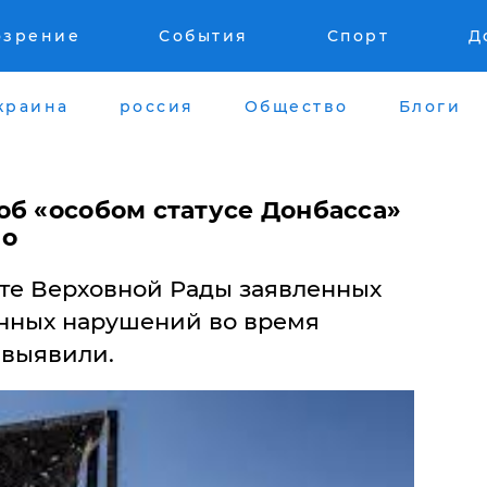
озрение
События
Спорт
Д
краина
россия
Общество
Блоги
об «особом статусе Донбасса»
но
те Верховной Рады заявленных
нных нарушений во время
 выявили.