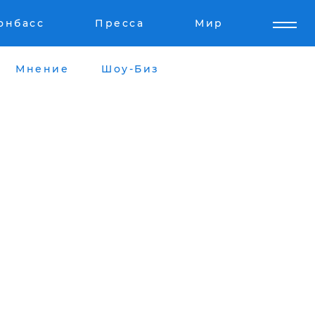
онбасс
Пресса
Мир
Мнение
Шоу-Биз