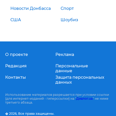
Новости Донбасса
Спорт
США
Шоубиз
О проекте
Реклама
Редакция
Персональные
данные
Контакты
Защита персональных
данных
Использование материалов разрешается при условии ссылки
(для интернет-изданий - гиперссылки) на "
Диалог.ua
" не ниже
третьего абзаца.
� 2026,
Все права защищены.