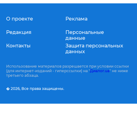
О проекте
Реклама
Редакция
Персональные
данные
Контакты
Защита персональных
данных
Использование материалов разрешается при условии ссылки
(для интернет-изданий - гиперссылки) на "
Диалог.ua
" не ниже
третьего абзаца.
� 2026,
Все права защищены.