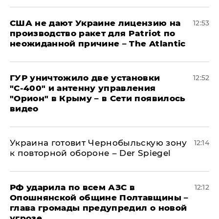
США не дают Украине лицензию на
12:53
производство ракет для Patriot по
неожиданной причине – The Atlantic
ГУР уничтожило две установки
12:52
"С‑400" и антенну управления
"Орион" в Крыму – в Сети появилось
видео
Украина готовит Чернобыльскую зону
12:14
к повторной обороне – Der Spiegel
РФ ударила по всем АЗС в
12:12
Опошнянской общине Полтавщины –
глава громады предупредил о новой
угрозе