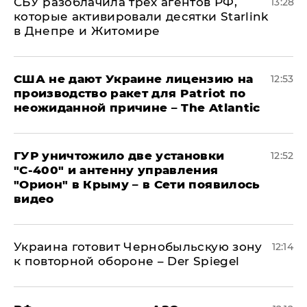
СБУ разоблачила трех агентов РФ,
13:28
которые активировали десятки Starlink
в Днепре и Житомире
США не дают Украине лицензию на
12:53
производство ракет для Patriot по
неожиданной причине – The Atlantic
ГУР уничтожило две установки
12:52
"С‑400" и антенну управления
"Орион" в Крыму – в Сети появилось
видео
Украина готовит Чернобыльскую зону
12:14
к повторной обороне – Der Spiegel