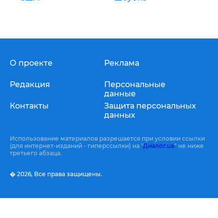
О проекте
Реклама
Редакция
Персональные
данные
Контакты
Защита персональных
данных
Использование материалов разрешается при условии ссылки
(для интернет-изданий - гиперссылки) на "
Диалог.ua
" не ниже
третьего абзаца.
� 2026,
Все права защищены.