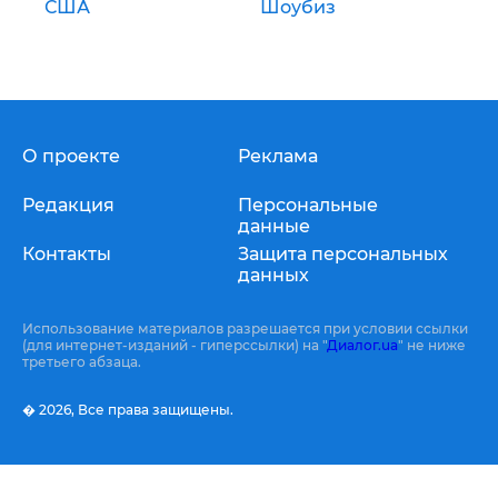
США
Шоубиз
О проекте
Реклама
Редакция
Персональные
данные
Контакты
Защита персональных
данных
Использование материалов разрешается при условии ссылки
(для интернет-изданий - гиперссылки) на "
Диалог.ua
" не ниже
третьего абзаца.
� 2026,
Все права защищены.