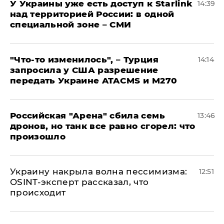
У Украины уже есть доступ к Starlink
14:39
над территорией России: в одной
специальной зоне – СМИ
​"Что-то изменилось", – Турция
14:14
запросила у США разрешение
передать Украине ATACMS и M270
​Российская "Арена" сбила семь
13:46
дронов, но танк все равно сгорел: что
произошло
​Украину накрыла волна пессимизма:
12:51
OSINT-эксперт рассказал, что
происходит