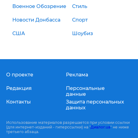
Военное Обозрение
Стиль
Новости Донбасса
Спорт
США
Шоубиз
О проекте
Реклама
Редакция
Персональные
данные
Контакты
Защита персональных
данных
Использование материалов разрешается при условии ссылки
(для интернет-изданий - гиперссылки) на "
Диалог.ua
" не ниже
третьего абзаца.