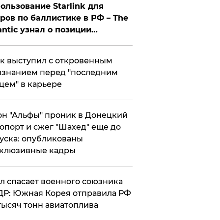
ользование Starlink для
ров по баллистике в РФ – The
antic узнал о позиции
знесмена
к выступил с откровенным
знанием перед "последним
цем" в карьере
н "Альфы" проник в Донецкий
опорт и сжег "Шахед" еще до
уска: опубликованы
склюзивные кадры
ул спасает военного союзника
Р: Южная Корея отправила РФ
тысяч тонн авиатоплива