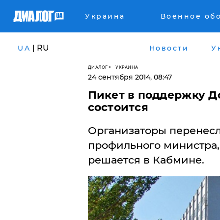
Украина
Военное об
| RU
UA
Новости
У
ДИАЛОГ
УКРАИНА
24 сентября 2014, 08:47
Пикет в поддержку Д
состоится
Организаторы перенесл
профильного министра,
решается в Кабмине.