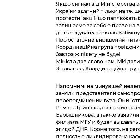
Якщо сигнал від Міністерства 
України здатний тільки на те,
протестні акції, що паплюжать ї
залишаємо за собою право на вс
до голодувань навколо Кабміну 
Про остаточне вирішення питан
Координаційна група повідомить
Завтра ж пікету не буде!
Міністр дав слово нам. МИ дали
З повагою, Координаційна груп
Напомним, на минувшей недел
заняли представители самопро
переподчинении вуза. Они "от
Романа Гринюка, назначив на е
Барышникова, а также заявили,
филиала МГУ и будет выдавать 
эгидой ДНР. Кроме того, на се
полностью ликвидирована кафе