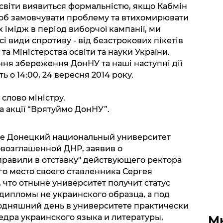
освіти виявиться формальністю, якщо Кабмін
 щоб замовчувати проблему та втихомирювати
х імідж в період виборчої кампанії, ми
і види спротиву - від безстрокових пікетів
та Міністерства освіти та науки України.
ня збереження ДонНУ та наші наступні дії
 о 14:00, 24 вересня 2014 року.
 слово міністру.
а акції “Врятуймо ДонНУ”.
е Донецкий национальный университет
возглашенной ДНР, заявив о
правили в отставку" действующего ректора
го место своего ставленника Сергея
 что отныне университет получит статус
дипломы не украинского образца, а под
годняшний день в университете практически
дра украинского языка и литературы,
М