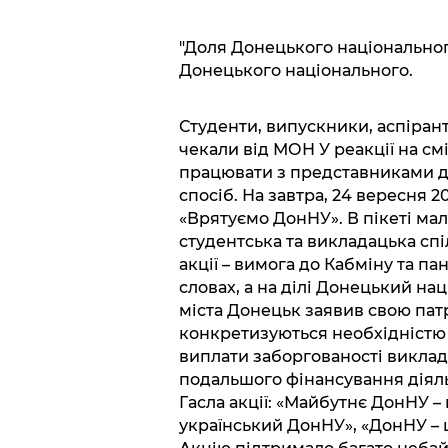
"Доля Донецького національног
Донецького національного.
Студенти, випускники, аспірант
чекали від МОН У реакції на с
працювати з представниками дн
спосіб. На завтра, 24 вересня 20
«Врятуємо ДонНУ». В пікеті мал
студентська та викладацька спі
акції – вимога до Кабміну та п
словах, а на ділі Донецький на
міста Донецьк заявив свою пат
конкретизуються необхідністю 
виплати заборгованості виклад
подальшого фінансування діяль
Гасла акції: «Майбутнє ДонНУ –
український ДонНУ», «ДонНУ – ц