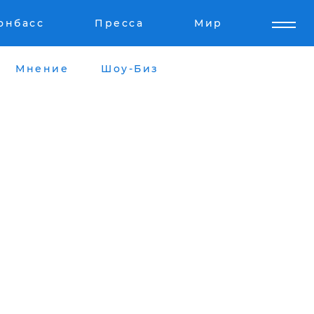
онбасс
Пресса
Мир
Мнение
Шоу-Биз