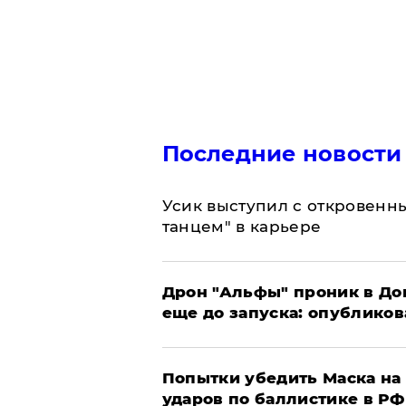
Последние новости
Усик выступил с откровен
танцем" в карьере
Дрон "Альфы" проник в До
еще до запуска: опублико
Попытки убедить Маска на 
ударов по баллистике в РФ 