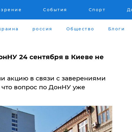
озрение
События
Спорт
Д
краина
россия
Общество
Блоги
онНУ 24 сентября в Киеве не
и акцию в связи с заверениями
 что вопрос по ДонНУ уже