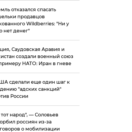
мль отказался спасать
ельки продавцов
кованного Wildberries: "Ни у
о нет денег"
ция, Саудовская Аравия и
истан создали военный союз
примеру НАТО: Иран в гневе
ША сделали еще один шаг к
дению "адских санкций"
тив России
е тот народ", — Соловьев
орбил россиян из-за
говоров о мобилизации