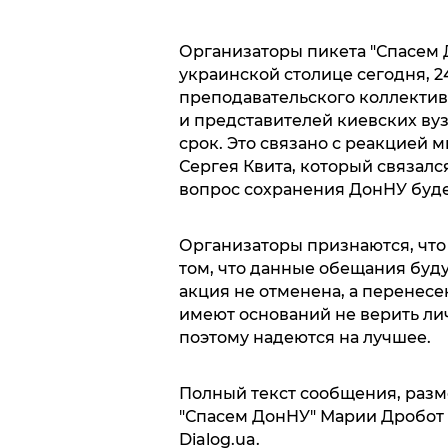
Организаторы пикета "Спасем 
украинской столице сегодня, 2
преподавательского коллектив
и представителей киевских ву
срок. Это связано с реакцией 
Сергея Квита, который связалс
вопрос сохранения ДонНУ буд
Организаторы признаются, что
том, что данные обещания буд
акция не отменена, а перенесен
имеют оснований не верить ли
поэтому надеются на лучшее.
Полный текст сообщения, раз
"Спасем ДонНУ" Марии Дробот 
Dialog.ua.