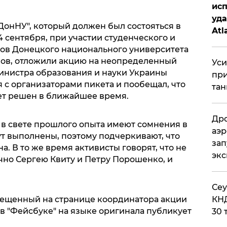
исп
уда
ДонНУ", который должен был состояться в
Atl
4 сентября, при участии студенческого и
би
ов Донецкого национального университета
зов, отложили акцию на неопределенный
Уси
министра образования и науки Украины
при
я с организаторами пикета и пообещал, что
тан
ет решен в ближайшее время.
Дро
 в свете прошлого опыта имеют сомнения в
аэр
ут выполнены, поэтому подчеркивают, что
зап
а. В то же время активисты говорят, что не
эк
чно Сергею Квиту и Петру Порошенко, и
​Се
КНД
мещенный на странице координатора акции
в "Фейсбуке" на языке оригинала публикует
30 