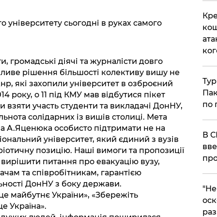
Кре
о університету сьогодні в руках самого
кош
ата
ког
и, громадські діячі та журналісти довго
міливе рішення більшості колективу вишу не
Тур
р, які захопили університет в озброєний
Пак
14 року, о 11 під КМУ мав відбутися пікет
по 
и взяти участь студенти та викладачі ДонНУ,
льнота солідарних із вишів столиці. Мета
ана А.Яценюка особисто підтримати не на
В С
ціональний університет, який єдиний з вузів
вве
ріотичну позицію. Наші вимоги та пропозиції
про
вирішити питання про евакуацію вузу,
ачам та співробітникам, гарантією
ності ДонНУ з боку держави.
​"Н
 це майбутнє України», «Збережіть
оск
е Україна».
раз