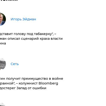
Игорь Эйдман
дставит голову под табакерку", –
ман описал сценарий краха власти
ина
Сеть
тин получит преимущество в войне
краиной", – колумнист Bloomberg
достерег Запад от ошибки