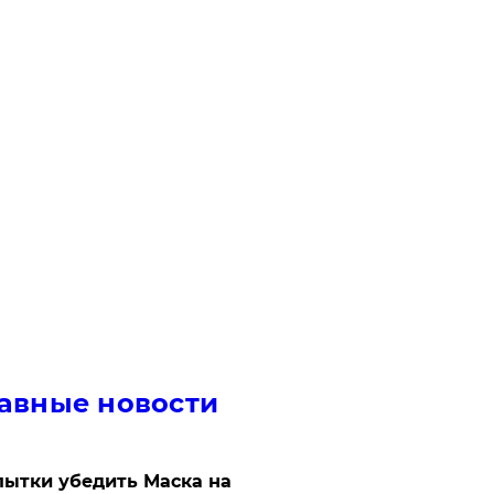
авные новости
ытки убедить Маска на