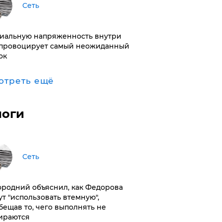
Сеть
иальную напряженность внутри
провоцирует самый неожиданный
ок
отреть ещё
логи
Сеть
ородний объяснил, как Федорова
ут "использовать втемную",
бещав то, чего выполнять не
ираются