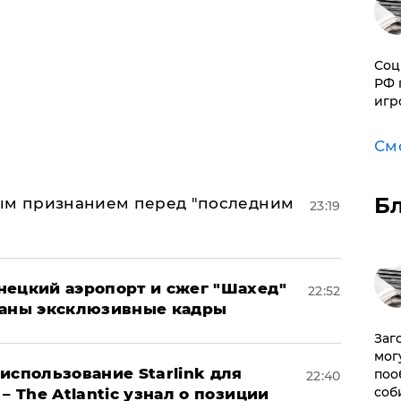
Соц
РФ 
игр
См
Б
ным признанием перед "последним
23:19
нецкий аэропорт и сжег "Шахед"
22:52
ваны эксклюзивные кадры
Заг
мог
использование Starlink для
поо
22:40
соб
– The Atlantic узнал о позиции