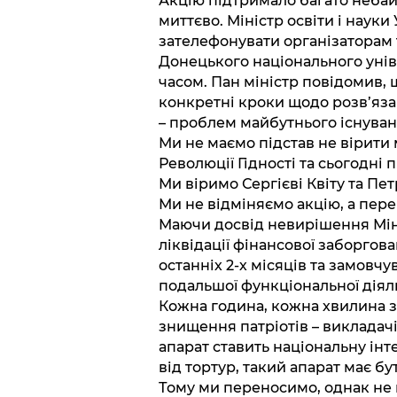
Акцію підтримало багато неба
миттєво. Міністр освіти і наук
зателефонувати організаторам
Донецького національного уні
часом. Пан міністр повідомив, 
конкретні кроки щодо розв’яза
– проблем майбутнього існува
Ми не маємо підстав не вірити 
Революції Гідності та сьогодні
Ми віримо Сергієві Квіту та Пе
Ми не відміняємо акцію, а пер
Маючи досвід невирішення Міні
ліквідації фінансової заборго
останніх 2-х місяців та замовч
подальшої функціональної діяль
Кожна година, кожна хвилина 
знищення патріотів – викладач
апарат ставить національну інт
від тортур, такий апарат має бу
Тому ми переносимо, однак не 