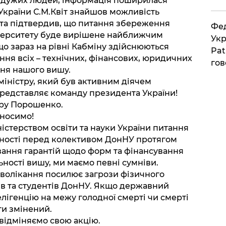
йдужих людей, інформація поширилася
и України С.М.Квіт знайшов можливість
 та підтвердив, що питання збереження
Фед
верситету буде вирішене найближчим
Укр
що зараз на рівні Кабміну здійснюються
Pat
ння всіх – технічних, фінансових, юридичних
гов
ння нашого вишу.
міністру, який був активним діячем
 представляє команду президента України!
тру Порошенко.
еносимо!
стерством освіти та науки України питання
ваності перед колективом ДонНУ протягом
ування гарантій щодо форм та фінансування
ності вишу, ми маємо певні сумніви.
зволікання посилює загрози фізичного
ів та студентів ДонНУ. Якщо державний
елігенцію на межу голодної смерті чи смерті
ти змінений.
відміняємо свою акцію.