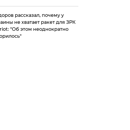
оров рассказал, почему у
аины не хватает ракет для ЗРК
riot: "Об этом неоднократно
орилось"