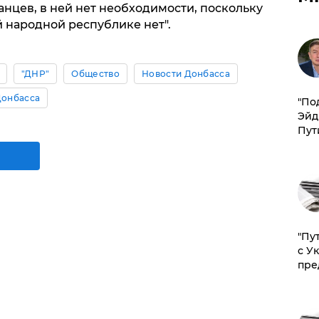
анцев, в ней нет необходимости, поскольку
й народной республике нет".
"ДНР"
Общество
Новости Донбасса
Донбасса
​"По
Эйд
Пут
"Пу
с У
пре