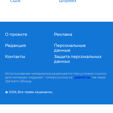
США
Шоубиз
О проекте
Реклама
Редакция
Персональные
данные
Контакты
Защита персональных
данных
Использование материалов разрешается при условии ссылки
(для интернет-изданий - гиперссылки) на "
Диалог.ua
" не ниже
третьего абзаца.
� 2026,
Все права защищены.