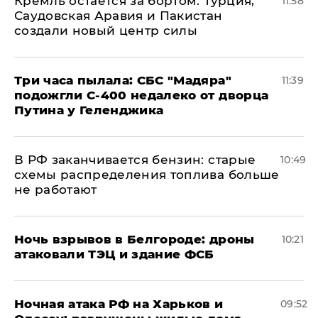
​Кремль остается за бортом: Турция,
11:58
Саудовская Аравия и Пакистан
создали новый центр силы
Три часа пылала: СБС "Мадяра"
11:39
подожгли С-400 недалеко от дворца
Путина у Геленджика
​В РФ заканчивается бензин: старые
10:49
схемы распределения топлива больше
не работают
​Ночь взрывов в Белгороде: дроны
10:21
атаковали ТЭЦ и здание ФСБ
​Ночная атака РФ на Харьков и
09:52