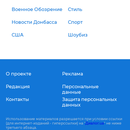
Военное Обозрение
Стиль
Новости Донбасса
Спорт
США
Шоубиз
О проекте
Реклама
Редакция
Персональные
данные
Контакты
Защита персональных
данных
Использование материалов разрешается при условии ссылки
(для интернет-изданий - гиперссылки) на "
Диалог.ua
" не ниже
третьего абзаца.