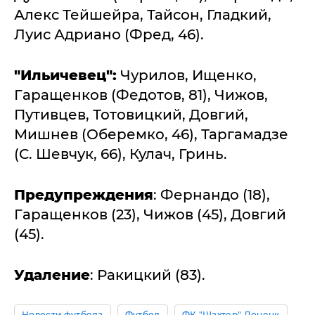
Алекс Тейшейра, Тайсон, Гладкий,
Луис Адриано (Фред, 46).
"Ильичевец":
Чурилов, Ищенко,
Гаращенков (Федотов, 81), Чижов,
Путивцев, Тотовицкий, Довгий,
Мишнев (Оберемко, 46), Таргамадзе
(С. Шевчук, 66), Кулач, Гринь.
Предупреждения
: Фернандо (18),
Гаращенков (23), Чижов (45), Довгий
(45).
Удаление
: Ракицкий (83).
Новости футбола
Футбол
ФК "Шахтер" Донецк