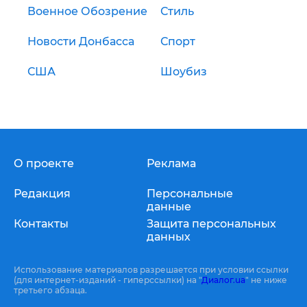
Военное Обозрение
Стиль
Новости Донбасса
Спорт
США
Шоубиз
О проекте
Реклама
Редакция
Персональные
данные
Контакты
Защита персональных
данных
Использование материалов разрешается при условии ссылки
(для интернет-изданий - гиперссылки) на "
Диалог.ua
" не ниже
третьего абзаца.