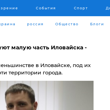
озрение
События
Спорт
Д
краина
россия
Общество
Блоги
ют малую часть Иловайска -
меньшинстве в Иловайске, под их
ти территории города.