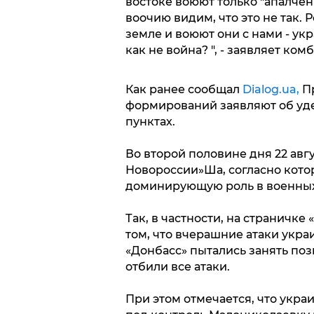
востоке воюют только "апалченц
воочию видим, что это не так.
земле и воюют они с нами - укр
как не война? ", - заявляет комб
Как ранее сообщал
Dialog.ua,
Пр
формирований заявляют об уд
пунктах.
Во второй половине дня 22 авг
Новороссии»Ша, согласно кото
доминирующую роль в военных
Так, в частности, на страничке
том, что вчерашние атаки укра
«Донбасс» пытались занять по
отбили все атаки.
При этом отмечается, что укра