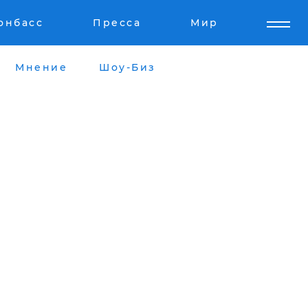
онбасс
Пресса
Мир
Мнение
Шоу-Биз