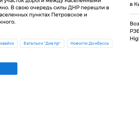
и участок дороги между населенными
в К
ино. В свою очередь силы ДНР перешли в
населенных пунктах Петровское и
жного.
Воз
РЭБ
Hig
овайск
Батальон "Днепр"
Новости Донбасса