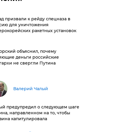
ад призвали к рейду спецназа в
сию для уничтожения
ерокорейских ракетных установок
орский объяснил, почему
яющие деньги российские
гархи не свергли Путина
Валерий Чалый
ый предупредил о следующем шаге
ина, направленном на то, чтобы
аина капитулировала