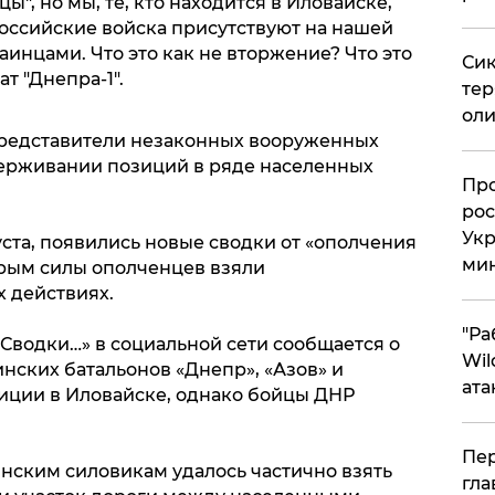
ы", но мы, те, кто находится в Иловайске,
 Российские войска присутствуют на нашей
аинцами. Что это как не вторжение? Что это
Сик
ат "Днепра-1".
тер
оли
едставители незаконных вооруженных
ерживании позиций в ряде населенных
​Пр
рос
Укр
уста, появились новые сводки от «ополчения
ми
рым силы ополченцев взяли
 действиях.
"Ра
 «Сводки…» в социальной сети сообщается о
Wil
инских батальонов «Днепр», «Азов» и
ата
зиции в Иловайске, однако бойцы ДНР
Пер
инским силовикам удалось частично взять
гла