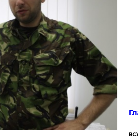
Гл
ВСУ