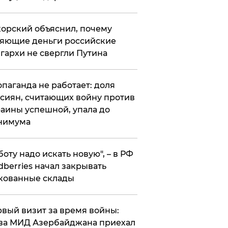
орский объяснил, почему
яющие деньги российские
гархи не свергли Путина
опаганда не работает: доля
сиян, считающих войну против
аины успешной, упала до
нимума
боту надо искать новую", – в РФ
dberries начал закрывать
кованные склады
вый визит за время войны:
ва МИД Азербайджана приехал