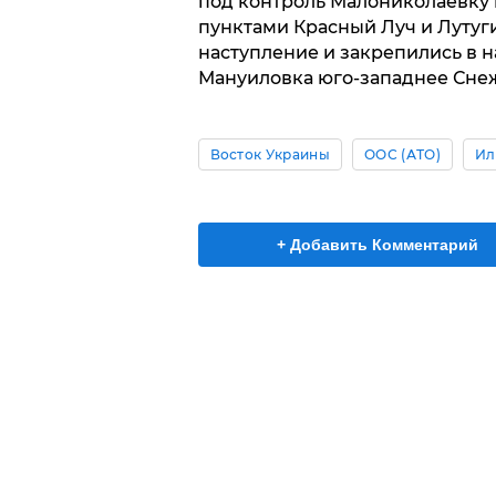
под контроль Малониколаевку 
пунктами Красный Луч и Лутуг
наступление и закрепились в 
Мануиловка юго-западнее Сне
Восток Украины
ООС (АТО)
Ил
+ Добавить Комментарий