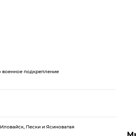
о военное подкрепление
Иловайск, Пески и Ясиноватая
М