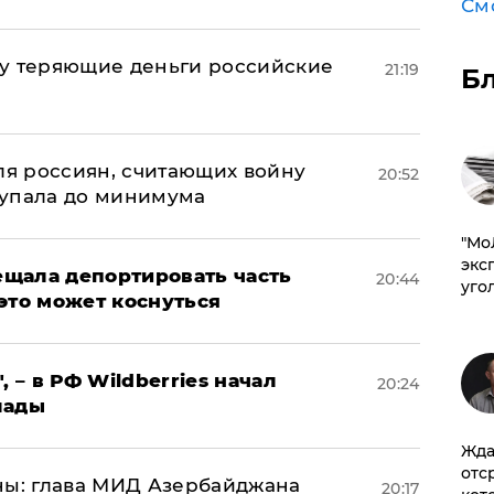
См
му теряющие деньги российские
21:19
Б
а
оля россиян, считающих войну
20:52
 упала до минимума
​"М
эксп
щала депортировать часть
20:44
уго
это может коснуться
, – в РФ Wildberries начал
20:24
лады
Жда
отс
ны: глава МИД Азербайджана
20:17