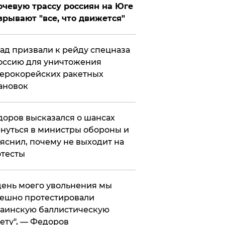
чевую трассу россиян на Юге
зрывают "все, что движется"
ад призвали к рейду спецназа
оссию для уничтожения
ерокорейских ракетных
ановок
оров высказался о шансах
нуться в министры обороны и
яснил, почему не выходит на
тесты
 день моего увольнения мы
ешно протестировали
аинскую баллистическую
ету", — Федоров