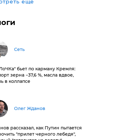
отреть ещё
логи
Сеть
оЛоЧКа" бьет по карману Кремля:
орт зерна −37,6 %, масла вдвое,
ль в коллапсе
Олег Жданов
нов рассказал, как Путин пытается
рочить "прилет черного лебедя",