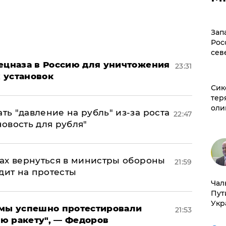
Зап
Рос
сев
пецназа в Россию для уничтожения
23:31
 установок
Сик
тер
оли
ь "давление на рубль" из-за роста
22:47
новость для рубля"
ах вернуться в министры обороны
21:59
дит на протесты
Чал
Пут
Укр
я мы успешно протестировали
21:53
ю ракету", — Федоров