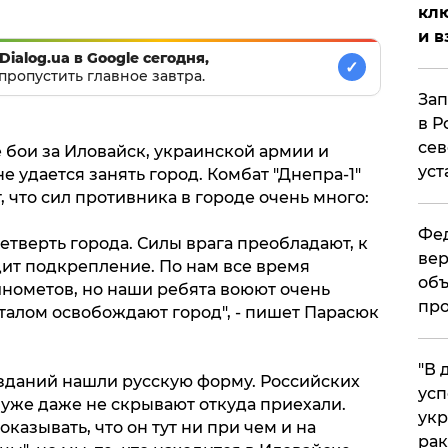
клю
и в
Dialog.ua в Google сегодня,
✓
пропустить главное завтра.
Зап
в Р
сев
бои за Иловайск, украинской армии и
уст
 удается занять город. Комбат "Днепра-1"
что сил противника в городе очень много:
Фед
тверть города. Силы врага преобладают, к
вер
ит подкрепление. По нам все время
объ
инометов, но наши ребята воюют очень
про
талом освобождают город", - пишет Парасюк
​"В
зданий нашли русскую форму. Российских
усп
 уже даже не скрывают откуда приехали.
укр
казывать, что он тут ни при чем и на
рак