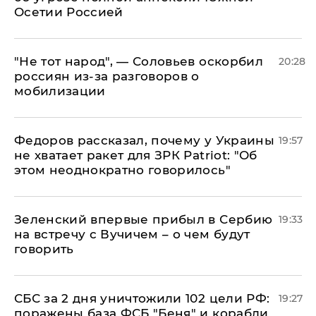
Осетии Россией
​"Не тот народ", — Соловьев оскорбил
20:28
россиян из-за разговоров о
мобилизации
Федоров рассказал, почему у Украины
19:57
не хватает ракет для ЗРК Patriot: "Об
этом неоднократно говорилось"
Зеленский впервые прибыл в Сербию
19:33
на встречу с Вучичем – о чем будут
говорить
СБС за 2 дня уничтожили 102 цели РФ:
19:27
поражены база ФСБ "Беня" и корабли