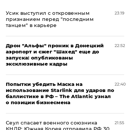
Усик выступил с откровенным
23:19
признанием перед "последним
танцем" в карьере
Дрон "Альфы" проник в Донецкий
22:52
аэропорт и сжег "Шахед" еще до
запуска: опубликованы
эксклюзивные кадры
Попытки убедить Маска на
22:40
использование Starlink для ударов по
баллистике в РФ – The Atlantic узнал
о позиции бизнесмена
​Сеул спасает военного союзника
21:55
КНДР: Южная Корея отправила РФ 30