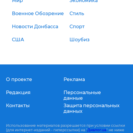
Мир
Экономика
Военное Обозрение
Стиль
Новости Донбасса
Спорт
США
Шоубиз
О проекте
Реклама
Редакция
Персональные
данные
Контакты
Защита персональных
данных
Использование материалов разрешается при условии ссылки
(для интернет-изданий - гиперссылки) на "
Диалог.ua
" не ниже