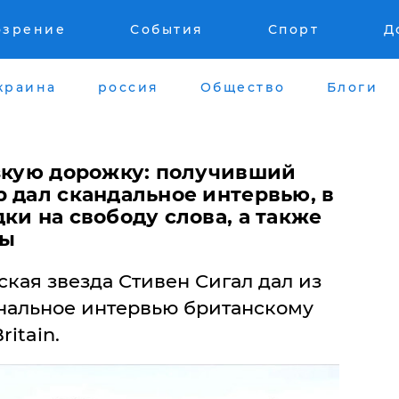
озрение
События
Спорт
Д
краина
россия
Общество
Блоги
ьзкую дорожку: получивший
 дал скандальное интервью, в
ки на свободу слова, а также
ры
кая звезда Стивен Сигал дал из
нальное интервью британскому
itain.