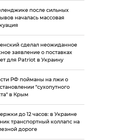
еленджике после сильных
ывов началась массовая
куация
енский сделал неожиданное
ное заявление о поставках
ет для Patriot в Украину
сти РФ пойманы на лжи о
становлении "сухопутного
та" в Крым
ержки до 12 часов: в Украине
ник транспортный коллапс на
езной дороге