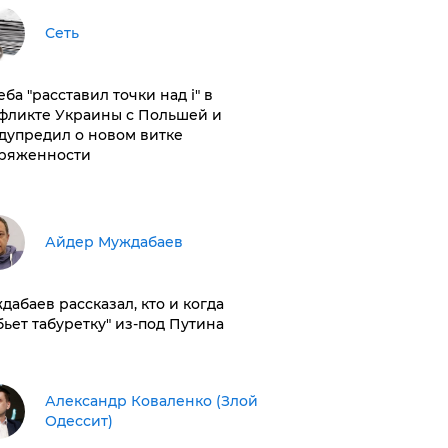
Сеть
ба "расставил точки над і" в
фликте Украины с Польшей и
дупредил о новом витке
ряженности
Айдер Муждабаев
дабаев рассказал, кто и когда
бьет табуретку" из-под Путина
Александр Коваленко (Злой
Одессит)