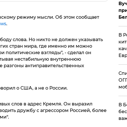
Вуч
при
Бе
нскому режиму мысли. Об этом сообщает
ews
.
В Р
ободу слова. Но никто не должен указывать
кит
их стран мира, где именно им можно
кач
и политические взгляды", - сделал он
Евр
итывая нестабильную внутреннюю
ые разгоны антиправительственных
Спи
ОГП
моб
оворил о США, а не о России.
ивых слов в адрес Кремля. Он выразил
В Б
водить дружбу с агрессором Россией, более
бес
ми".
важ