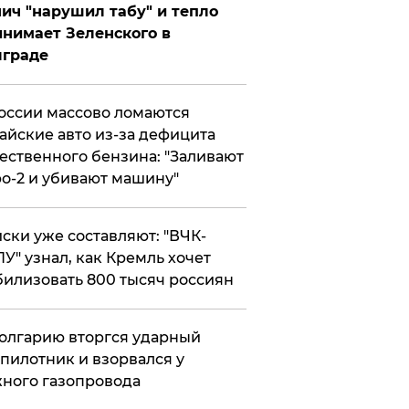
ич "нарушил табу" и тепло
нимает Зеленского в
лграде
оссии массово ломаются
айские авто из-за дефицита
ественного бензина: "Заливают
о-2 и убивают машину"
ски уже составляют: "ВЧК-
У" узнал, как Кремль хочет
илизовать 800 тысяч россиян
олгарию вторгся ударный
пилотник и взорвался у
ного газопровода