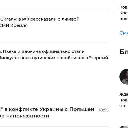
Ков
Кре
нов
 Сигалу: в РФ рассказали о лживой
 СМИ Кремля
См
Б
ра, Пьеха и Бабкина официально стали
Минкульт внес путинских пособников в "черный
Жда
нов
что
 і" в конфликте Украины с Польшей
18:55
ке напряженности