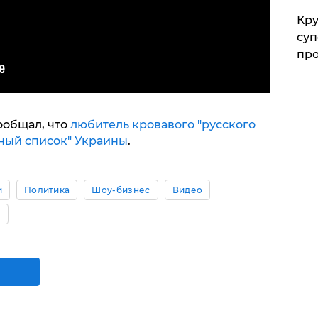
Кр
суп
про
ообщал, что
любитель кровавого "русского
рный список" Украины
.
и
Политика
Шоу-бизнес
Видео
л