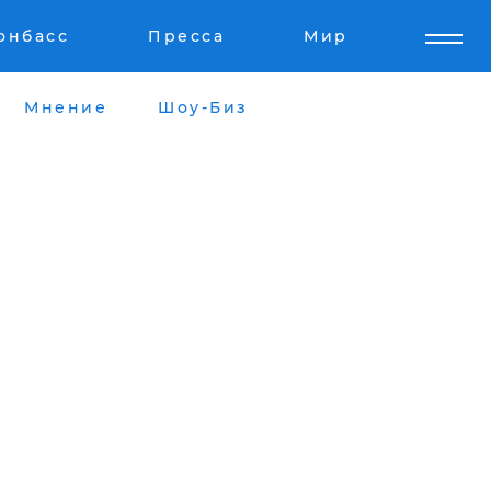
онбасс
Пресса
Мир
Мнение
Шоу-Биз