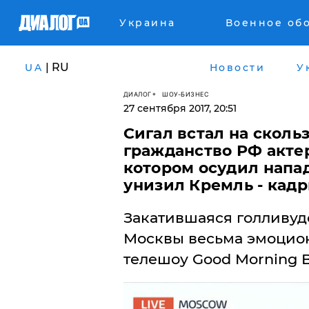
Украина
Военное об
| RU
UA
Новости
У
ДИАЛОГ
ШОУ-БИЗНЕС
27 сентября 2017, 20:51
​Сигал встал на скол
гражданство РФ актер
котором осудил напад
унизил Кремль - кад
Закатившаяся голливудс
Москвы весьма эмоцио
телешоу Good Morning Br