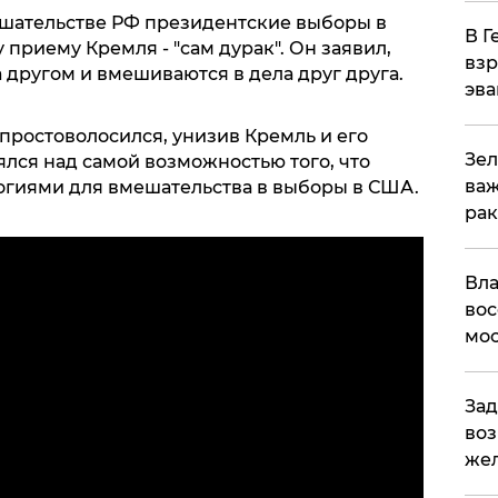
шательстве РФ президентские выборы в
В Г
приему Кремля - "сам дурак". Он заявил,
взр
а другом и вмешиваются в дела друг друга.
эва
простоволосился, унизив Кремль и его
Зел
лся над самой возможностью того, что
важ
логиями для вмешательства в выборы в США.
рак
Вла
вос
мос
Зад
воз
жел