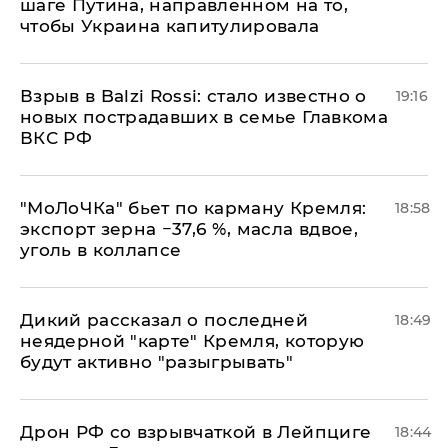
шаге Путина, направленном на то,
чтобы Украина капитулировала
Взрыв в Balzi Rossi: стало известно о
19:16
новых пострадавших в семье Главкома
ВКС РФ
​"МоЛоЧКа" бьет по карману Кремля:
18:58
экспорт зерна −37,6 %, масла вдвое,
уголь в коллапсе
Дикий рассказал о последней
18:49
неядерной "карте" Кремля, которую
будут активно "разыгрывать"
​Дрон РФ со взрывчаткой в Лейпциге
18:44