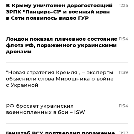
В Крыму уничтожен дорогостоящий
12:15
ЗРПК "Панцирь-С1" и военный кран –
в Сети появилось видео ГУР
Лондон показал плачевное состояние
11:54
флота РФ, пораженного украинскими
дронами
"Новая стратегия Кремля", – эксперты
11:39
объяснили слова Мирошника о войне
с Украиной
РФ бросает украинских
11:34
военнопленных в бои – ISW
Генштаб ВСУ подтвердил поражение
11:27