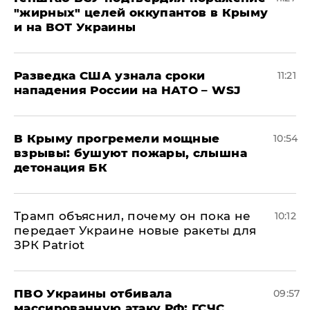
"жирных" целей оккупантов в Крыму
и на ВОТ Украины
Разведка США узнала сроки
11:21
нападения России на НАТО – WSJ
В Крыму прогремели мощные
10:54
взрывы: бушуют пожары, слышна
детонация БК
Трамп объяснил, почему он пока не
10:12
передает Украине новые ракеты для
ЗРК Patriot
ПВО Украины отбивала
09:57
массированную атаку РФ: ГСЧС