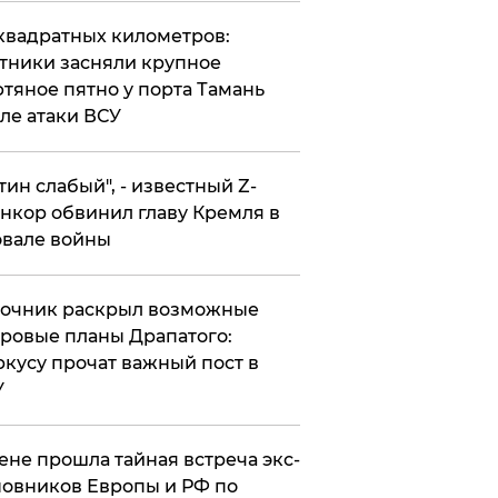
квадратных километров:
тники засняли крупное
тяное пятно у порта Тамань
ле атаки ВСУ
утин слабый", - известный Z-
нкор обвинил главу Кремля в
вале войны
точник раскрыл возможные
ровые планы Драпатого:
кусу прочат важный пост в
У
ене прошла тайная встреча экс-
овников Европы и РФ по