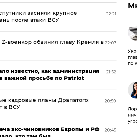
М
 спутники засняли крупное
22:21
ань после атаки ВСУ
й Z-военкор обвинил главу Кремля в
22:07
​Ук
гла
по 
ало известно, как администрация
21:52
в важной просьбе по Patriot
ые кадровые планы Драпатого:
20:59
т в ВСУ
Лор
нич
угр
реча экс-чиновников Европы и РФ
20:45
нало, кто там был