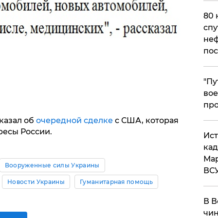
80 
спу
неф
пос
​"П
вое
про
казал об
очередной сделке
с США, которая
ресы России.
​Ис
кад
Мар
Вооруженные силы Украины
ВС
Новости Украины
Гуманитарная помощь
В В
чин