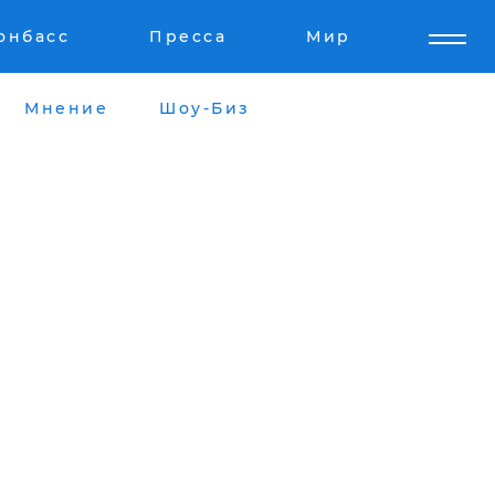
онбасс
Пресса
Мир
Мнение
Шоу-Биз