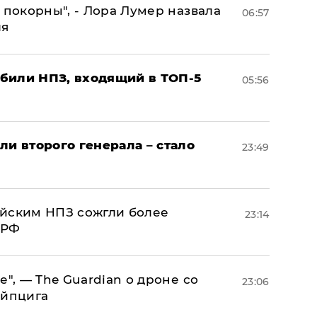
 покорны", - Лора Лумер назвала
06:57
ля
били НПЗ, входящий в ТОП-5
05:56
ли второго генерала – стало
23:49
ийским НПЗ сожгли более
23:14
 РФ
е", — The Guardian о дроне со
23:06
ейпцига