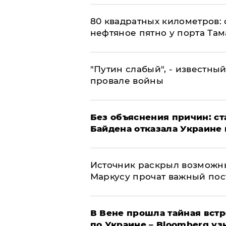
80 квадратных километров:
нефтяное пятно у порта Там
​"Путин слабый", - известны
провале войны
Без объяснения причин: ст
Байдена отказала Украине 
​Источник раскрыл возможн
Маркусу прочат важный пос
В Вене прошла тайная вст
по Украине – Bloomberg уз