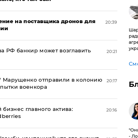
ение на поставщика дронов для
20:39
сии
Шар
рад
агр
укр
ва РФ банкир может возглавить
20:21
См
б" Марущенко отправили в колонию
20:17
Б
 пытки военкора
 бизнес главного актива:
20:16
berries
"Он
- Л