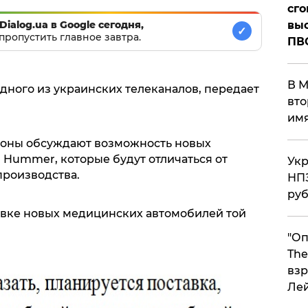
сго
Dialog.ua в Google сегодня,
выс
✓
пропустить главное завтра.
ПВ
В М
одного из украинских телеканалов, передает
вто
им
ороны обсуждают возможность новых
 Hummer, которые будут отличаться от
Укр
производства.
НПЗ
ру
авке новых медицинских автомобилей той
"Оп
The
взр
Ле