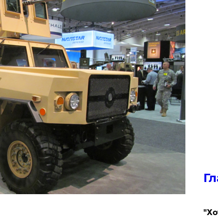
Гл
​"Х