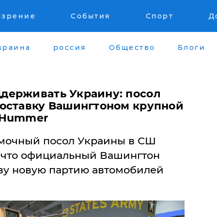
озрение
События
Спорт
Д
краина
россия
Общество
Блоги
держивать Украину: посол
оставку Вашингтоном крупной
 Hummer
мочный посол Украины в СШ
 что официальный Вашингтон
ву новую партию автомобилей