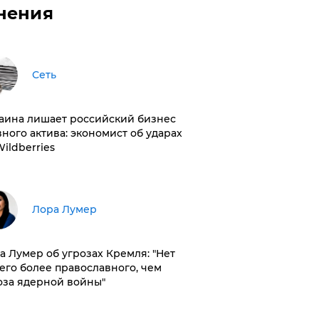
нения
Сеть
раина лишает российский бизнес
вного актива: экономист об ударах
Wildberries
​Лора Лумер
а Лумер об угрозах Кремля: "Нет
его более православного, чем
оза ядерной войны"