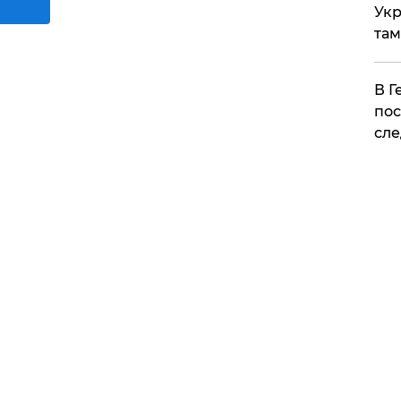
Укр
там
​В 
пос
сле