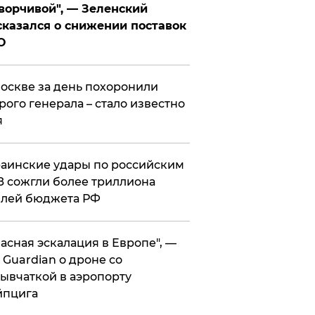
ворчивой", — Зеленский
казался о снижении поставок
О
оскве за день похоронили
рого генерала – стало известно
я
аинские удары по российским
 сожгли более триллиона
блей бюджета РФ
асная эскалация в Европе", —
 Guardian о дроне со
ывчаткой в аэропорту
йпцига