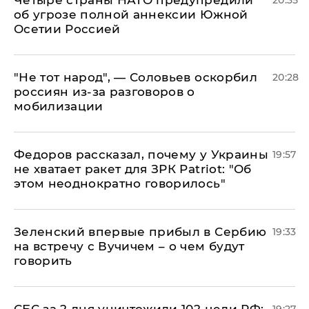
Четыре страны НАТО предупредили
20:35
об угрозе полной аннексии Южной
Осетии Россией
​"Не тот народ", — Соловьев оскорбил
20:28
россиян из-за разговоров о
мобилизации
Федоров рассказал, почему у Украины
19:57
не хватает ракет для ЗРК Patriot: "Об
этом неоднократно говорилось"
Зеленский впервые прибыл в Сербию
19:33
на встречу с Вучичем – о чем будут
говорить