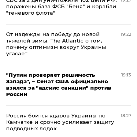
СБС за 2 дня уничтожили 102 цели РФ:
19:27
поражены база ФСБ "Беня" и корабли
"теневого флота"
От надежды на победу до новой
19:22
тяжелой зимы: The Atlantic о том,
почему оптимизм вокруг Украины
угасает
"Путин проверяет решимость
19:13
Запада", – Сенат США официально
взялся за "адские санкции" против
России
Россия боится ударов Украины по
18:27
Камчатке и срочно усиливает защиту
подводных лодок