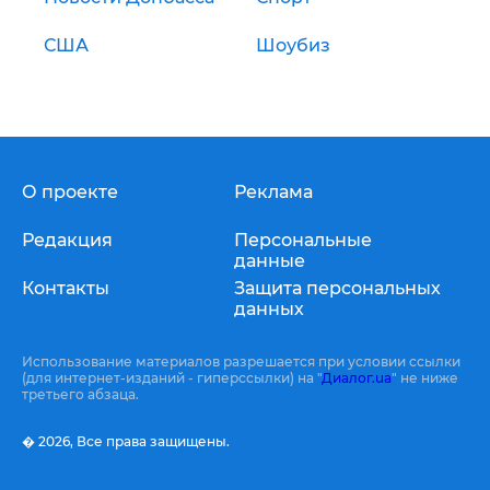
США
Шоубиз
О проекте
Реклама
Редакция
Персональные
данные
Контакты
Защита персональных
данных
Использование материалов разрешается при условии ссылки
(для интернет-изданий - гиперссылки) на "
Диалог.ua
" не ниже
третьего абзаца.
� 2026,
Все права защищены.