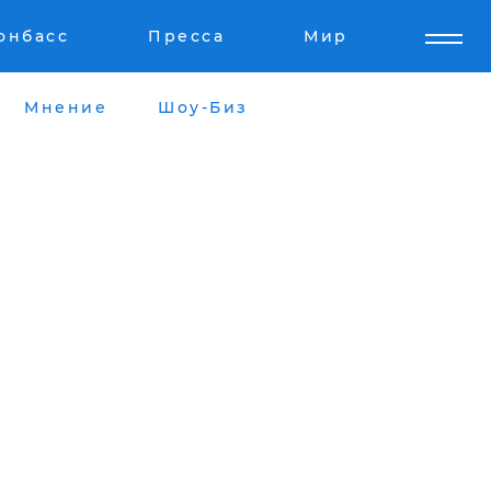
онбасс
Пресса
Мир
Мнение
Шоу-Биз