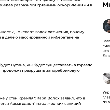
М
ебедев разразился грязными оскорблениями в
ность", - эксперт Волох разъяснил, почему
 в деле о массированной кибератаке на
Гла
сил
что
Лев
будет Путина, РФ будет существовать в гораздо
ии продолжат разрушать запоребриковую
​Ук
гла
же у стен Кремля": Карл Волох заявил, что в
по 
ется Армагеддон" из-за жестких санкций