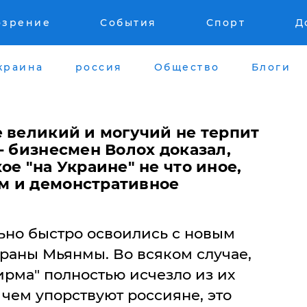
озрение
События
Спорт
Д
краина
россия
Общество
Блоги
е великий и могучий не терпит
- бизнесмен Волох доказал,
ое "на Украине" не что иное,
м и демонстративное
но быстро освоились с новым
раны Мьянмы. Во всяком случае,
рма" полностью исчезло из их
 чем упорствуют россияне, это