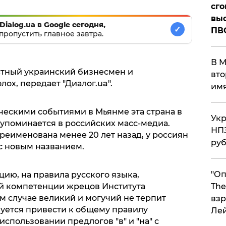
сго
выс
Dialog.ua в Google сегодня,
✓
ПВ
пропустить главное завтра.
В М
стный украинский бизнесмен и
вто
ох, передает "Диалог.ua".
им
гическими событиями в Мьянме эта страна в
Укр
 упоминается в российских масс-медиа.
НПЗ
ереименована менее 20 лет назад, у россиян
ру
с новым названием.
"Оп
цию, на правила русского языка,
The
й компетенции жрецов Института
м случае великий и могучий не терпит
взр
буется привести к общему правилу
Ле
использовании предлогов "в" и "на" с