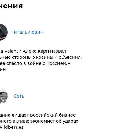
нения
Игаль Левин
ва Palantir Алекс Карп назвал
ьные стороны Украины и объяснил,
 ее спасло в войне с Россией, –
ин
Сеть
раина лишает российский бизнес
вного актива: экономист об ударах
Wildberries