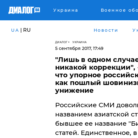
Украина
Военное об
| RU
UA
Новости
У
ДИАЛОГ
УКРАИНА
5 сентября 2017, 17:49
​"Лишь в одном случа
никакой коррекции", 
что упорное российск
как пошлый шовиниз
унижение
Российские СМИ доволь
названием азиатской ст
бывшее ее название "Би
статей. Единственное, в