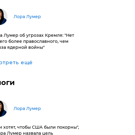
​Лора Лумер
а Лумер об угрозах Кремля: "Нет
его более православного, чем
оза ядерной войны"
отреть ещё
логи
​Лора Лумер
и хотят, чтобы США были покорны",
ора Лумер назвала цель