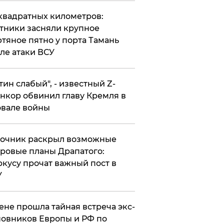
квадратных километров:
тники засняли крупное
тяное пятно у порта Тамань
ле атаки ВСУ
утин слабый", - известный Z-
нкор обвинил главу Кремля в
вале войны
точник раскрыл возможные
ровые планы Драпатого:
кусу прочат важный пост в
У
ене прошла тайная встреча экс-
овников Европы и РФ по