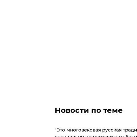
Новости по теме
"Это многовековая русская тради
специально придумали этот безгр