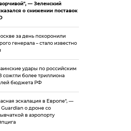
ворчивой", — Зеленский
казался о снижении поставок
О
оскве за день похоронили
рого генерала – стало известно
я
аинские удары по российским
 сожгли более триллиона
блей бюджета РФ
асная эскалация в Европе", —
 Guardian о дроне со
ывчаткой в аэропорту
йпцига