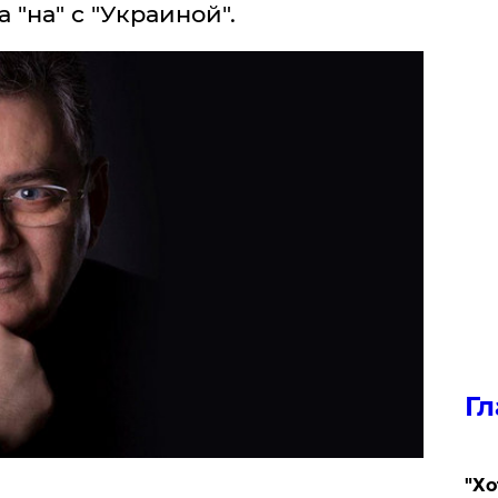
 "на" с "Украиной".
Гл
​"Х