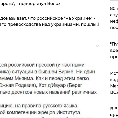
рств", - подчеркнул Волох.
80 
спу
 доказывает, что российское "на Украине" -
неф
его превосходства над украинцами, пошлый
пос
​"П
вое
про
​Ис
кад
Мар
ВС
В В
чин