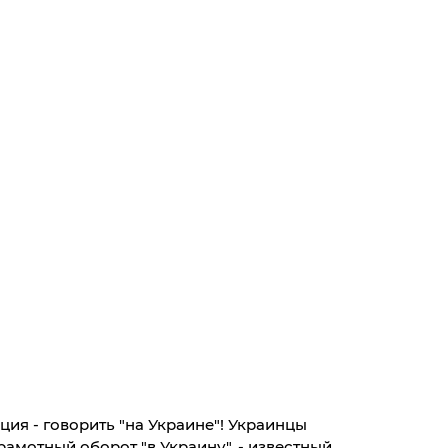
ция - говорить "на Украине"! Украинцы
амотный оборот "в Украину", - известный