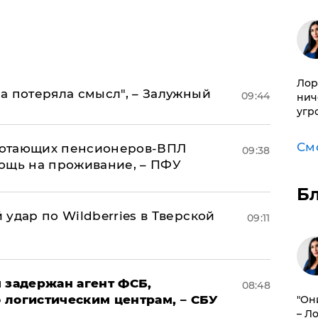
Лор
а потеряла смысл", – Залужный
09:44
нич
угр
См
аботающих пенсионеров-ВПЛ
09:38
ощь на проживание, – ПФУ
Б
удар по Wildberries в Тверской
09:11
 задержан агент ФСБ,
08:48
 логистическим центрам, – СБУ
"Он
– Л