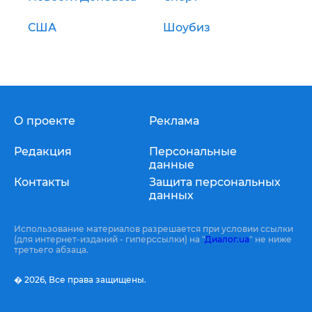
США
Шоубиз
О проекте
Реклама
Редакция
Персональные
данные
Контакты
Защита персональных
данных
Использование материалов разрешается при условии ссылки
(для интернет-изданий - гиперссылки) на "
Диалог.ua
" не ниже
третьего абзаца.
� 2026,
Все права защищены.