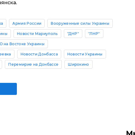
вянска.
ка
Армия России
Вооруженные силы Украины
аины
Новости Мариуполь
"ДНР"
"ЛНР"
О на Востоке Украины
еевка
Новости Донбасса
Новости Украины
Перемирие на Донбассе
Широкино
М