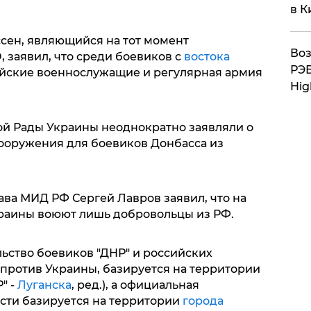
в К
ссен, являющийся на тот момент
Воз
 заявил, что среди боевиков с
востока
РЭБ
йские военнослужащие и регулярная армия
Hig
й Рады Украины неоднократно заявляли о
вооружения для боевиков Донбасса из
лава МИД РФ Сергей Лавров заявил, что на
краины воюют лишь добровольцы из РФ.
ьство боевиков "ДНР" и российских
 против Украины, базируется на территории
" -
Луганска
, ред.), а официальная
сти базируется на территории
города