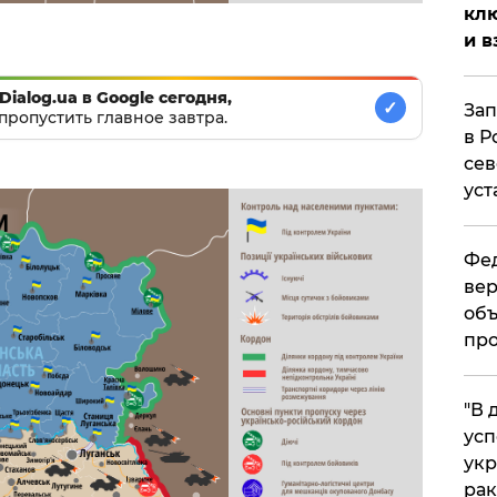
клю
и в
Dialog.ua в Google сегодня,
✓
Зап
пропустить главное завтра.
в Р
сев
уст
Фед
вер
объ
про
​"В
усп
укр
рак