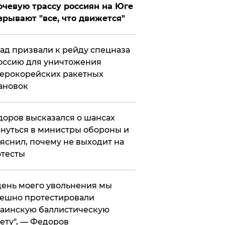
чевую трассу россиян на Юге
зрывают "все, что движется"
ад призвали к рейду спецназа
оссию для уничтожения
ерокорейских ракетных
ановок
оров высказался о шансах
нуться в министры обороны и
яснил, почему не выходит на
тесты
 день моего увольнения мы
ешно протестировали
аинскую баллистическую
ету", — Федоров