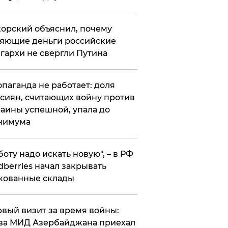
орский объяснил, почему
яющие деньги российские
гархи не свергли Путина
опаганда не работает: доля
сиян, считающих войну против
аины успешной, упала до
нимума
боту надо искать новую", – в РФ
dberries начал закрывать
кованные склады
вый визит за время войны:
ва МИД Азербайджана приехал