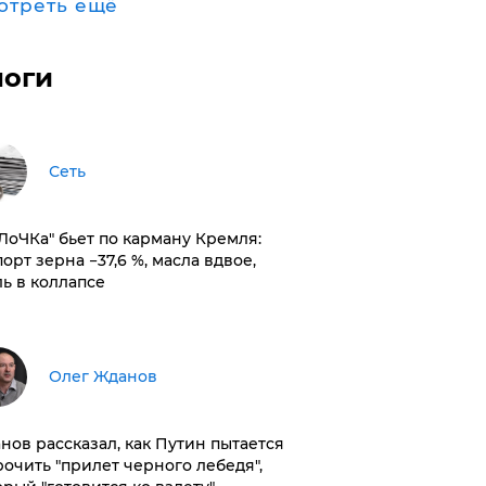
отреть ещё
логи
Сеть
оЛоЧКа" бьет по карману Кремля:
орт зерна −37,6 %, масла вдвое,
ль в коллапсе
Олег Жданов
нов рассказал, как Путин пытается
рочить "прилет черного лебедя",