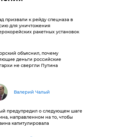
ад призвали к рейду спецназа в
сию для уничтожения
ерокорейских ракетных установок
орский объяснил, почему
яющие деньги российские
гархи не свергли Путина
Валерий Чалый
ый предупредил о следующем шаге
ина, направленном на то, чтобы
аина капитулировала