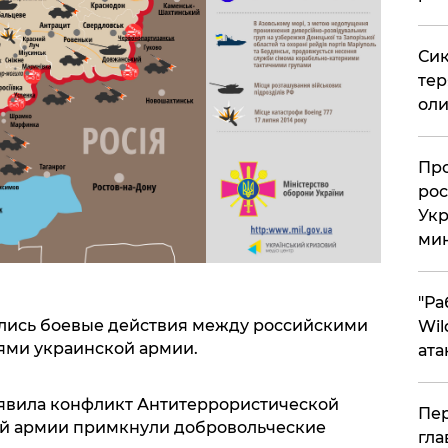
Сик
тер
оли
​Пр
рос
Укр
ми
"Ра
чались боевые действия между российскими
Wil
ями украинской армии.
ата
ъявила конфликт Антитеррористической
Пер
кой армии примкнули добровольческие
гла