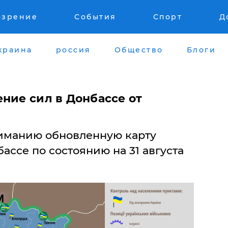
озрение
События
Спорт
Д
краина
россия
Общество
Блоги
ние сил в Донбассе от
иманию обновленную карту
ассе по состоянию на 31 августа