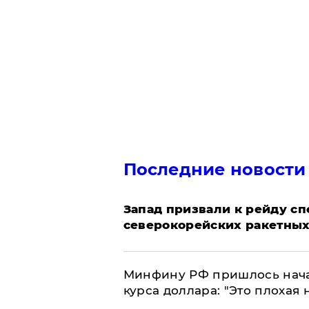
Последние новости
Запад призвали к рейду с
северокорейских ракетных
Минфину РФ пришлось начат
курса доллара: "Это плохая 