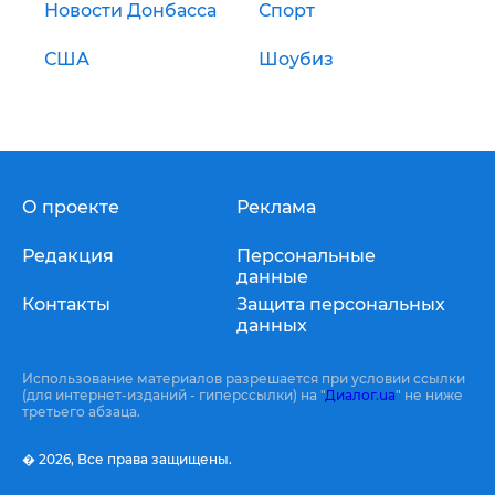
Новости Донбасса
Спорт
США
Шоубиз
О проекте
Реклама
Редакция
Персональные
данные
Контакты
Защита персональных
данных
Использование материалов разрешается при условии ссылки
(для интернет-изданий - гиперссылки) на "
Диалог.ua
" не ниже
третьего абзаца.
� 2026,
Все права защищены.