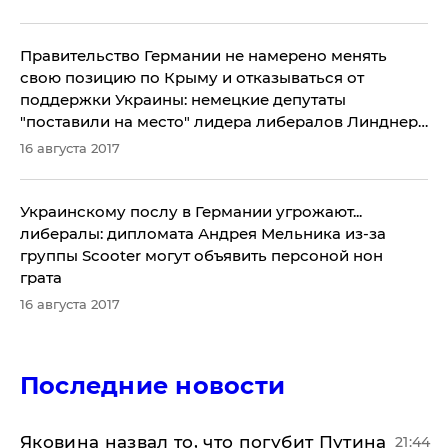
Правительство Германии не намерено менять
свою позицию по Крыму и отказываться от
поддержки Украины: немецкие депутаты
"поставили на место" лидера либералов Линднера
с его призывом "забыть" про аннексированный
16 августа 2017
Кремлем полуостров
Украинскому послу в Германии угрожают...
либералы: дипломата Андрея Мельника из-за
группы Scooter могут объявить персоной нон
грата
16 августа 2017
Последние новости
Яковина назвал то, что погубит Путина
21:44