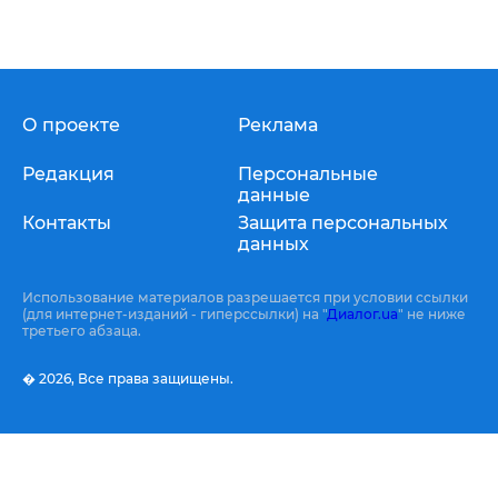
О проекте
Реклама
Редакция
Персональные
данные
Контакты
Защита персональных
данных
Использование материалов разрешается при условии ссылки
(для интернет-изданий - гиперссылки) на "
Диалог.ua
" не ниже
третьего абзаца.
� 2026,
Все права защищены.