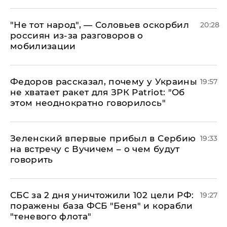
​"Не тот народ", — Соловьев оскорбил
20:28
россиян из-за разговоров о
мобилизации
Федоров рассказал, почему у Украины
19:57
не хватает ракет для ЗРК Patriot: "Об
этом неоднократно говорилось"
Зеленский впервые прибыл в Сербию
19:33
на встречу с Вучичем – о чем будут
говорить
СБС за 2 дня уничтожили 102 цели РФ:
19:27
поражены база ФСБ "Беня" и корабли
"теневого флота"