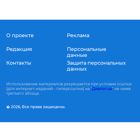
О проекте
Реклама
Редакция
Персональные
данные
Контакты
Защита персональных
данных
Использование материалов разрешается при условии ссылки
(для интернет-изданий - гиперссылки) на "
Диалог.ua
" не ниже
третьего абзаца.
� 2026,
Все права защищены.