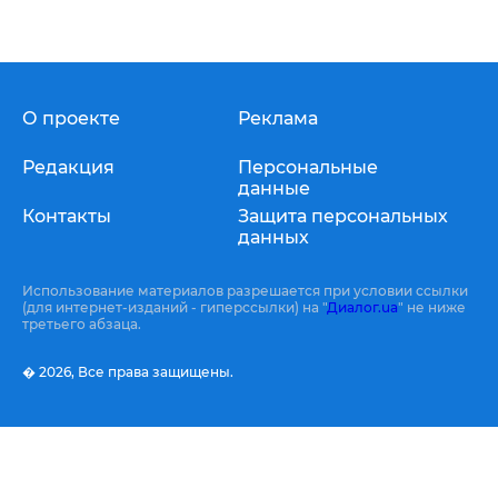
О проекте
Реклама
Редакция
Персональные
данные
Контакты
Защита персональных
данных
Использование материалов разрешается при условии ссылки
(для интернет-изданий - гиперссылки) на "
Диалог.ua
" не ниже
третьего абзаца.
� 2026,
Все права защищены.