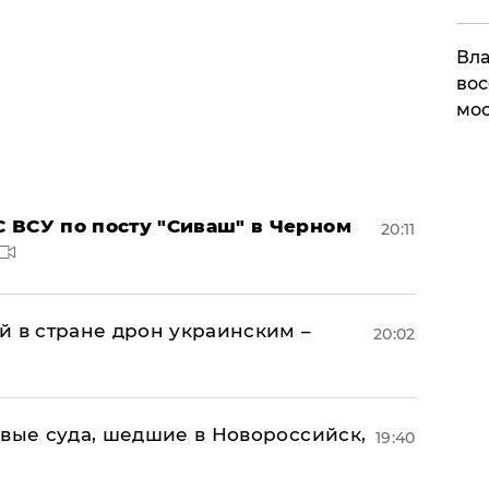
Вла
вос
мос
 ВСУ по посту "Сиваш" в Черном
20:11
й в стране дрон украинским –
20:02
овые суда, шедшие в Новороссийск,
19:40