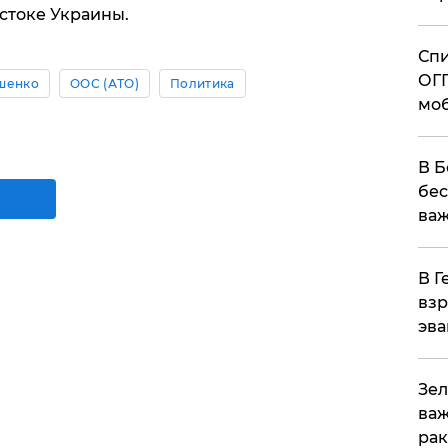
стоке Украины.
Спи
ОГП
шенко
ООС (АТО)
Политика
моб
В Б
бес
важ
В Г
взр
эва
Зел
важ
рак