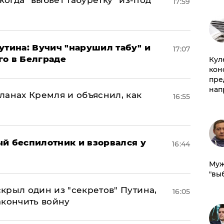
когда "выбьет табуретку" из-под
17:59
утина: Вучич "нарушил табу" и
17:07
го в Белграде
Куле
кон
пре
нап
ланах Кремля и объяснил, как
16:55
ый беспилотник и взорвался у
16:44
Муж
"вы
крыл один из "секретов" Путина,
16:05
акончить войну