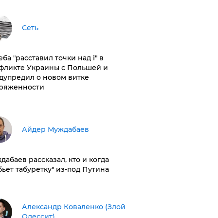
Сеть
ба "расставил точки над і" в
фликте Украины с Польшей и
дупредил о новом витке
ряженности
Айдер Муждабаев
дабаев рассказал, кто и когда
бьет табуретку" из-под Путина
Александр Коваленко (Злой
Одессит)