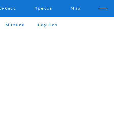
онбасс
Пресса
Мир
Мнение
Шоу-Биз