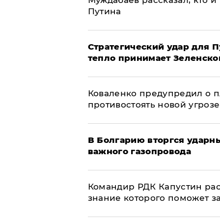
Муждабаев рассказал, кто и 
Путина
Стратегический удар для П
тепло принимает Зеленско
Коваленко предупредил о п
противостоять новой угрозе
В Болгарию вторгся ударн
важного газопровода
Командир РДК Капустин рас
знание которого поможет з