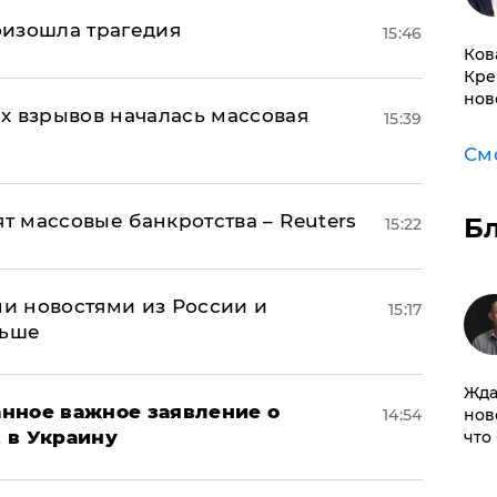
оизошла трагедия
15:46
Ков
Кре
нов
х взрывов началась массовая
15:39
См
ят массовые банкротства – Reuters
Б
15:22
и новостями из России и
15:17
льше
Жда
нное важное заявление о
нов
14:54
t в Украину
что