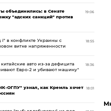
ы объединились: в Сенате
19:06
ржку "адских санкций" против
 і" в конфликте Украины с
18:55
новом витке напряженности
китайские авто из-за дефицита
18:36
ливают Евро-2 и убивают машину"
ЧК-ОГПУ" узнал, как Кремль хочет
18:01
оссиян
М