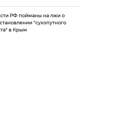
сти РФ пойманы на лжи о
становлении "сухопутного
та" в Крым