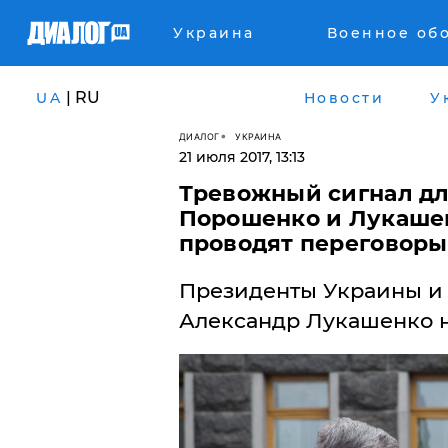
Украина
Военное об
| RU
UA
Новости
У
ДИАЛОГ
УКРАИНА
21 июля 2017, 13:13
Тревожный сигнал дл
Порошенко и Лукашен
проводят переговоры 
Президенты Украины и
Александр Лукашенко н