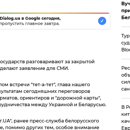
Вуч
при
Бе
Dialog.ua в Google сегодня,
✓
пропустить главное завтра.
Тур
суд
Blo
государств разговаривают за закрытой
Рес
сделают заявление для СМИ.
объ
сил
ом встречи "тет-а-тет", глава нашего
сан
езультатам сегодняшних переговоров
рматов, ориентиров и "дорожной карты",
рудничества между Украиной и Беларусью.
В Р
кит
г.UA", ранее пресс-служба белорусского
кач
ве, помимо других тем, особое внимание
Евр