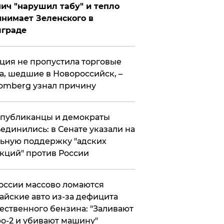
ич "нарушил табу" и тепло
нимает Зеленского в
лграде
ция не пропустила торговые
а, шедшие в Новороссийск, –
omberg узнал причину
публиканцы и демократы
единились: в Сенате указали на
ьную поддержку "адских
кций" против России
оссии массово ломаются
айские авто из-за дефицита
ественного бензина: "Заливают
о-2 и убивают машину"