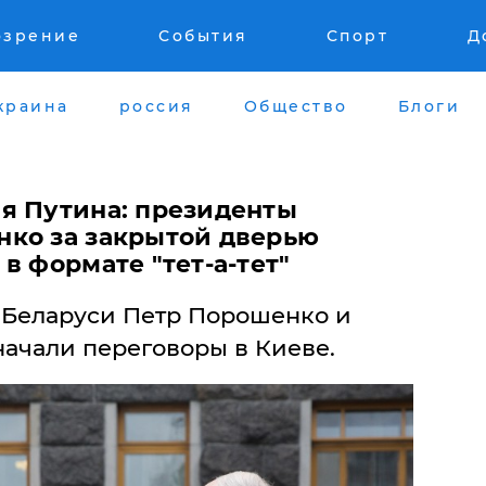
озрение
События
Спорт
Д
краина
россия
Общество
Блоги
я Путина: президенты
ко за закрытой дверью
в формате "тет-а-тет"
 Беларуси Петр Порошенко и
ачали переговоры в Киеве.