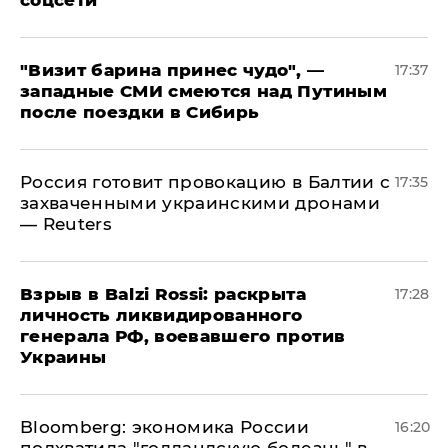
"Визит барина принес чудо", —
17:37
западные СМИ смеются над Путиным
после поездки в Сибирь
​Россия готовит провокацию в Балтии с
17:35
захваченными украинскими дронами
— Reuters
​Взрыв в Balzi Rossi: раскрыта
17:28
личность ликвидированного
генерала РФ, воевавшего против
Украины
Bloomberg: экономика России
16:20
подхватила "голландскую болезнь" в