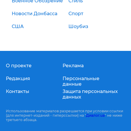
Военное Обозрение
Стиль
Новости Донбасса
Спорт
США
Шоубиз
О проекте
Реклама
Редакция
Персональные
данные
Контакты
Защита персональных
данных
Использование материалов разрешается при условии ссылки
(для интернет-изданий - гиперссылки) на "
Диалог.ua
" не ниже
третьего абзаца.